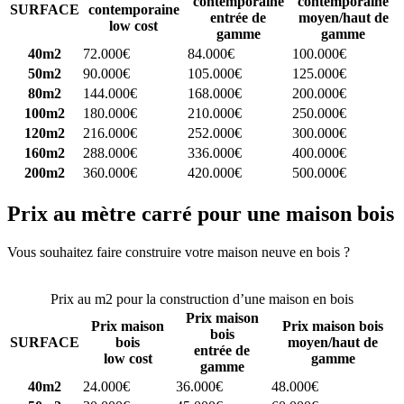
contemporaine
contemporaine
SURFACE
contemporaine
entrée de
moyen/haut de
low cost
gamme
gamme
40m2
72.000€
84.000€
100.000€
50m2
90.000€
105.000€
125.000€
80m2
144.000€
168.000€
200.000€
100m2
180.000€
210.000€
250.000€
120m2
216.000€
252.000€
300.000€
160m2
288.000€
336.000€
400.000€
200m2
360.000€
420.000€
500.000€
Prix au mètre carré pour une maison bois
Vous souhaitez faire construire votre maison neuve en bois ?
Comparez 4 constructeurs ici
Prix au m2 pour la construction d’une maison en bois
Prix maison
Prix maison
Prix maison bois
bois
SURFACE
bois
moyen/haut de
entrée de
low cost
gamme
gamme
40m2
24.000€
36.000€
48.000€