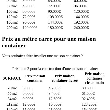
50m2
30.000€
45.000€
60.000€
80m2
48.000€
72.000€
96.000€
100m2
60.000€
90.000€
120.000€
120m2
72.000€
108.000€
144.000€
160m2
96.000€
144.000€
192.000€
200m2
120.000€
180.000€
240.000€
Prix au mètre carré pour une maison
container
Vous souhaitez faire installer une maison container ?
Comparez 4
constructeurs ici
Prix au m2 pour la construction d’une maison container
Prix maison
Prix maison
Prix maison
SURFACE
container
container
container livrée
clé en main
28m2
3.000€
4.200€
30.800€
56m2
6.000€
8.400€
61.600€
84m2
9.000€
12.600€
92.400€
112m2
12.000€
16.800€
123.200€
140m2
15.000€
21.000€
154.000€