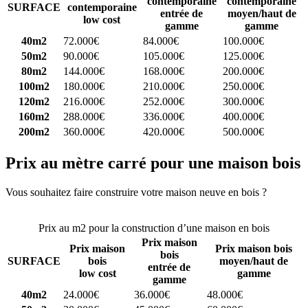
contemporaine
contemporaine
SURFACE
contemporaine
entrée de
moyen/haut de
low cost
gamme
gamme
40m2
72.000€
84.000€
100.000€
50m2
90.000€
105.000€
125.000€
80m2
144.000€
168.000€
200.000€
100m2
180.000€
210.000€
250.000€
120m2
216.000€
252.000€
300.000€
160m2
288.000€
336.000€
400.000€
200m2
360.000€
420.000€
500.000€
Prix au mètre carré pour une maison bois
Vous souhaitez faire construire votre maison neuve en bois ?
Comparez 4 constructeurs ici
Prix au m2 pour la construction d’une maison en bois
Prix maison
Prix maison
Prix maison bois
bois
SURFACE
bois
moyen/haut de
entrée de
low cost
gamme
gamme
40m2
24.000€
36.000€
48.000€