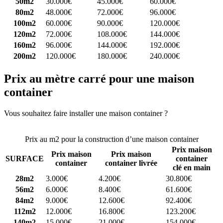
50m2
30.000€
45.000€
60.000€
80m2
48.000€
72.000€
96.000€
100m2
60.000€
90.000€
120.000€
120m2
72.000€
108.000€
144.000€
160m2
96.000€
144.000€
192.000€
200m2
120.000€
180.000€
240.000€
Prix au mètre carré pour une maison
container
Vous souhaitez faire installer une maison container ?
Comparez 4
constructeurs ici
Prix au m2 pour la construction d’une maison container
Prix maison
Prix maison
Prix maison
SURFACE
container
container
container livrée
clé en main
28m2
3.000€
4.200€
30.800€
56m2
6.000€
8.400€
61.600€
84m2
9.000€
12.600€
92.400€
112m2
12.000€
16.800€
123.200€
140m2
15.000€
21.000€
154.000€