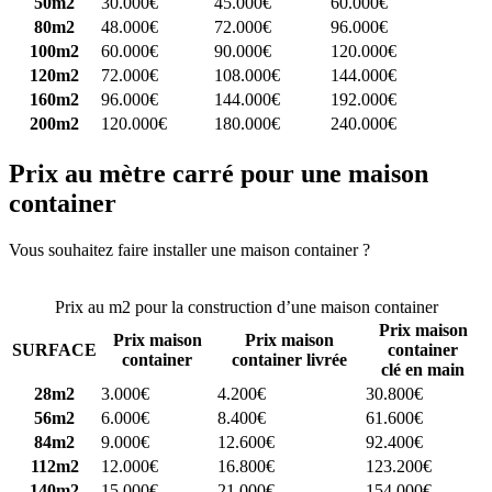
50m2
30.000€
45.000€
60.000€
80m2
48.000€
72.000€
96.000€
100m2
60.000€
90.000€
120.000€
120m2
72.000€
108.000€
144.000€
160m2
96.000€
144.000€
192.000€
200m2
120.000€
180.000€
240.000€
Prix au mètre carré pour une maison
container
Vous souhaitez faire installer une maison container ?
Comparez 4
constructeurs ici
Prix au m2 pour la construction d’une maison container
Prix maison
Prix maison
Prix maison
SURFACE
container
container
container livrée
clé en main
28m2
3.000€
4.200€
30.800€
56m2
6.000€
8.400€
61.600€
84m2
9.000€
12.600€
92.400€
112m2
12.000€
16.800€
123.200€
140m2
15.000€
21.000€
154.000€