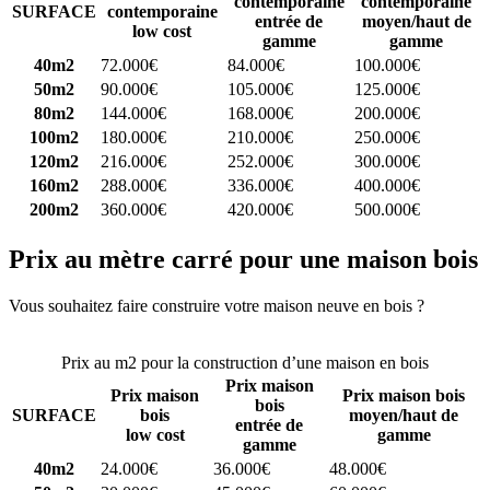
contemporaine
contemporaine
SURFACE
contemporaine
entrée de
moyen/haut de
low cost
gamme
gamme
40m2
72.000€
84.000€
100.000€
50m2
90.000€
105.000€
125.000€
80m2
144.000€
168.000€
200.000€
100m2
180.000€
210.000€
250.000€
120m2
216.000€
252.000€
300.000€
160m2
288.000€
336.000€
400.000€
200m2
360.000€
420.000€
500.000€
Prix au mètre carré pour une maison bois
Vous souhaitez faire construire votre maison neuve en bois ?
Comparez 4 constructeurs ici
Prix au m2 pour la construction d’une maison en bois
Prix maison
Prix maison
Prix maison bois
bois
SURFACE
bois
moyen/haut de
entrée de
low cost
gamme
gamme
40m2
24.000€
36.000€
48.000€