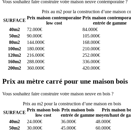
Vous souhaitez faire construire votre maison neuve contemporaine ?
C
Prix au m2 pour la construction d’une maison c
Prix maison contemporaine
Prix maison contempora
SURFACE
low cost
entrée de gamme
40m2
72.000€
84.000€
50m2
90.000€
105.000€
80m2
144.000€
168.000€
100m2
180.000€
210.000€
120m2
216.000€
252.000€
160m2
288.000€
336.000€
200m2
360.000€
420.000€
Prix au mètre carré pour une maison bois
Vous souhaitez faire construire votre maison neuve en bois ?
Comparez
Prix au m2 pour la construction d’une maison en bois
Prix maison bois
Prix maison bois
Prix maison bo
SURFACE
low cost
entrée de gamme
moyen/haut de g
40m2
24.000€
36.000€
48.000€
50m2
30.000€
45.000€
60.000€