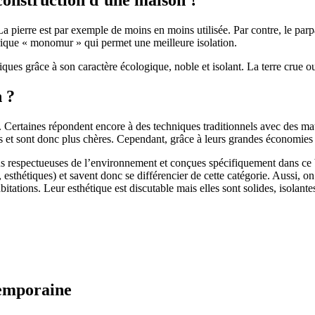
 pierre est par exemple de moins en moins utilisée. Par contre, le parpaing
brique « monomur » qui permet une meilleure isolation.
ues grâce à son caractère écologique, noble et isolant. La terre crue ou
n ?
. Certaines répondent encore à des techniques traditionnels avec des m
et sont donc plus chères. Cependant, grâce à leurs grandes économies d’
us respectueuses de l’environnement et conçues spécifiquement dans ce b
, esthétiques) et savent donc se différencier de cette catégorie. Aussi, 
itations. Leur esthétique est discutable mais elles sont solides, isolantes
temporaine