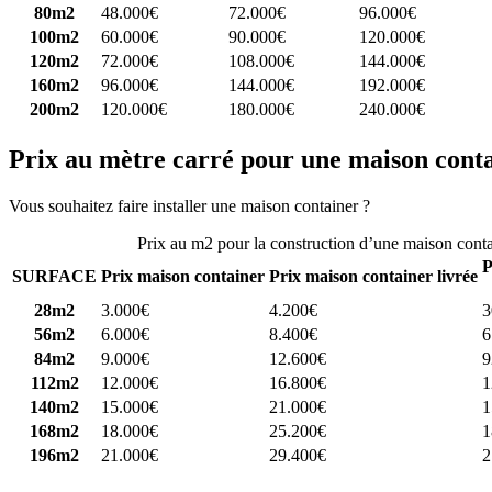
80m2
48.000€
72.000€
96.000€
100m2
60.000€
90.000€
120.000€
120m2
72.000€
108.000€
144.000€
160m2
96.000€
144.000€
192.000€
200m2
120.000€
180.000€
240.000€
Prix au mètre carré pour une maison cont
Vous souhaitez faire installer une maison container ?
Comparez 4 const
Prix au m2 pour la construction d’une maison cont
P
SURFACE
Prix maison container
Prix maison container livrée
28m2
3.000€
4.200€
3
56m2
6.000€
8.400€
6
84m2
9.000€
12.600€
9
112m2
12.000€
16.800€
1
140m2
15.000€
21.000€
1
168m2
18.000€
25.200€
1
196m2
21.000€
29.400€
2