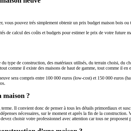
e maison neuve
r, vous pouvez trés simplement obtenir un prix budget maison bois ou tra
ités de calcul des coûts et budgets pour estimer le prix de votre future 
u type de construction, des matériaux utilisés, du terrain choisi, du c
 » tout comme il existe des maisons de haut de gamme, tout comme il en 
 neuve sera compris entre 100 000 euros (low-cost) et 150 000 euros (
os.
a maison ?
 terme. Il convient donc de penser à tous les détails primordiaux et susc
penses nécessaires, sur le moment et après la fin de la construction. Vo
s devez choisir votre professionnel avec attention car tous ne proposen
 construction d’une maison ?