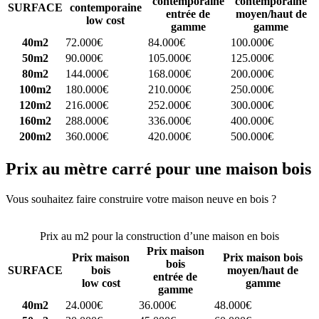
contemporaine
contemporaine
SURFACE
contemporaine
entrée de
moyen/haut de
low cost
gamme
gamme
40m2
72.000€
84.000€
100.000€
50m2
90.000€
105.000€
125.000€
80m2
144.000€
168.000€
200.000€
100m2
180.000€
210.000€
250.000€
120m2
216.000€
252.000€
300.000€
160m2
288.000€
336.000€
400.000€
200m2
360.000€
420.000€
500.000€
Prix au mètre carré pour une maison bois
Vous souhaitez faire construire votre maison neuve en bois ?
Comparez 4 constructeurs ici
Prix au m2 pour la construction d’une maison en bois
Prix maison
Prix maison
Prix maison bois
bois
SURFACE
bois
moyen/haut de
entrée de
low cost
gamme
gamme
40m2
24.000€
36.000€
48.000€