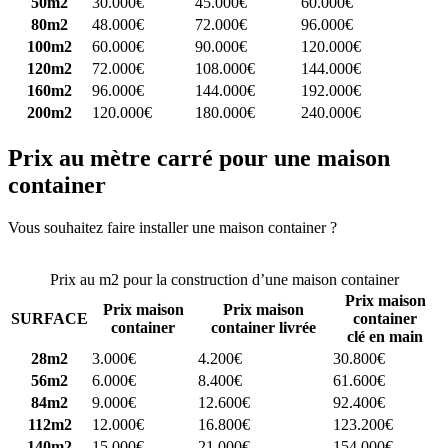
50m2
30.000€
45.000€
60.000€
80m2
48.000€
72.000€
96.000€
100m2
60.000€
90.000€
120.000€
120m2
72.000€
108.000€
144.000€
160m2
96.000€
144.000€
192.000€
200m2
120.000€
180.000€
240.000€
Prix au mètre carré pour une maison
container
Vous souhaitez faire installer une maison container ?
Comparez 4
constructeurs ici
Prix au m2 pour la construction d’une maison container
Prix maison
Prix maison
Prix maison
SURFACE
container
container
container livrée
clé en main
28m2
3.000€
4.200€
30.800€
56m2
6.000€
8.400€
61.600€
84m2
9.000€
12.600€
92.400€
112m2
12.000€
16.800€
123.200€
140m2
15.000€
21.000€
154.000€