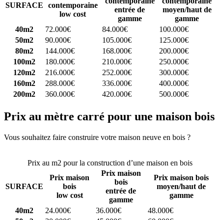
contemporaine
contemporaine
SURFACE
contemporaine
entrée de
moyen/haut de
low cost
gamme
gamme
40m2
72.000€
84.000€
100.000€
50m2
90.000€
105.000€
125.000€
80m2
144.000€
168.000€
200.000€
100m2
180.000€
210.000€
250.000€
120m2
216.000€
252.000€
300.000€
160m2
288.000€
336.000€
400.000€
200m2
360.000€
420.000€
500.000€
Prix au mètre carré pour une maison bois
Vous souhaitez faire construire votre maison neuve en bois ?
Comparez 4 constructeurs ici
Prix au m2 pour la construction d’une maison en bois
Prix maison
Prix maison
Prix maison bois
bois
SURFACE
bois
moyen/haut de
entrée de
low cost
gamme
gamme
40m2
24.000€
36.000€
48.000€