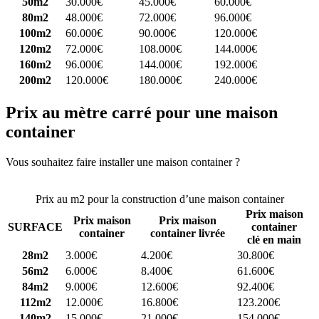
50m2
30.000€
45.000€
60.000€
80m2
48.000€
72.000€
96.000€
100m2
60.000€
90.000€
120.000€
120m2
72.000€
108.000€
144.000€
160m2
96.000€
144.000€
192.000€
200m2
120.000€
180.000€
240.000€
Prix au mètre carré pour une maison
container
Vous souhaitez faire installer une maison container ?
Comparez 4
constructeurs ici
Prix au m2 pour la construction d’une maison container
Prix maison
Prix maison
Prix maison
SURFACE
container
container
container livrée
clé en main
28m2
3.000€
4.200€
30.800€
56m2
6.000€
8.400€
61.600€
84m2
9.000€
12.600€
92.400€
112m2
12.000€
16.800€
123.200€
140m2
15.000€
21.000€
154.000€