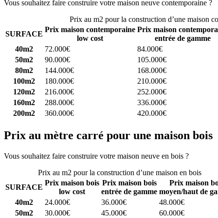
Vous souhaitez faire construire votre maison neuve contemporaine ?
C
Prix au m2 pour la construction d’une maison c
Prix maison contemporaine
Prix maison contempora
SURFACE
low cost
entrée de gamme
40m2
72.000€
84.000€
50m2
90.000€
105.000€
80m2
144.000€
168.000€
100m2
180.000€
210.000€
120m2
216.000€
252.000€
160m2
288.000€
336.000€
200m2
360.000€
420.000€
Prix au mètre carré pour une maison bois
Vous souhaitez faire construire votre maison neuve en bois ?
Comparez
Prix au m2 pour la construction d’une maison en bois
Prix maison bois
Prix maison bois
Prix maison bo
SURFACE
low cost
entrée de gamme
moyen/haut de g
40m2
24.000€
36.000€
48.000€
50m2
30.000€
45.000€
60.000€