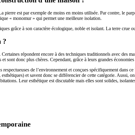
 pierre est par exemple de moins en moins utilisée. Par contre, le parpaing
brique « monomur » qui permet une meilleure isolation.
ues grâce à son caractère écologique, noble et isolant. La terre crue ou
n ?
. Certaines répondent encore à des techniques traditionnels avec des m
et sont donc plus chères. Cependant, grâce à leurs grandes économies d’
us respectueuses de l’environnement et conçues spécifiquement dans ce b
, esthétiques) et savent donc se différencier de cette catégorie. Aussi, 
itations. Leur esthétique est discutable mais elles sont solides, isolantes
temporaine