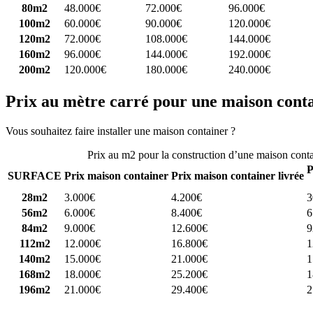
80m2
48.000€
72.000€
96.000€
100m2
60.000€
90.000€
120.000€
120m2
72.000€
108.000€
144.000€
160m2
96.000€
144.000€
192.000€
200m2
120.000€
180.000€
240.000€
Prix au mètre carré pour une maison cont
Vous souhaitez faire installer une maison container ?
Comparez 4 const
Prix au m2 pour la construction d’une maison cont
P
SURFACE
Prix maison container
Prix maison container livrée
28m2
3.000€
4.200€
3
56m2
6.000€
8.400€
6
84m2
9.000€
12.600€
9
112m2
12.000€
16.800€
1
140m2
15.000€
21.000€
1
168m2
18.000€
25.200€
1
196m2
21.000€
29.400€
2