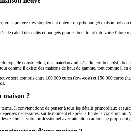
e maison neuve
r, vous pouvez trés simplement obtenir un prix budget maison bois ou tra
ités de calcul des coûts et budgets pour estimer le prix de votre future 
u type de construction, des matériaux utilisés, du terrain choisi, du c
 » tout comme il existe des maisons de haut de gamme, tout comme il en 
 neuve sera compris entre 100 000 euros (low-cost) et 150 000 euros (
os.
a maison ?
 terme. Il convient donc de penser à tous les détails primordiaux et susc
penses nécessaires, sur le moment et après la fin de la construction. Vo
s devez choisir votre professionnel avec attention car tous ne proposen
 construction d’une maison ?