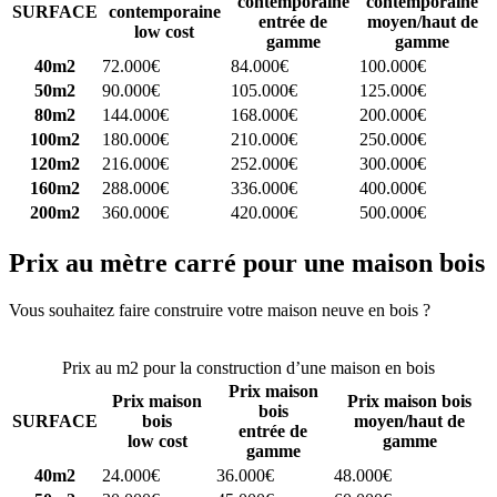
contemporaine
contemporaine
SURFACE
contemporaine
entrée de
moyen/haut de
low cost
gamme
gamme
40m2
72.000€
84.000€
100.000€
50m2
90.000€
105.000€
125.000€
80m2
144.000€
168.000€
200.000€
100m2
180.000€
210.000€
250.000€
120m2
216.000€
252.000€
300.000€
160m2
288.000€
336.000€
400.000€
200m2
360.000€
420.000€
500.000€
Prix au mètre carré pour une maison bois
Vous souhaitez faire construire votre maison neuve en bois ?
Comparez 4 constructeurs ici
Prix au m2 pour la construction d’une maison en bois
Prix maison
Prix maison
Prix maison bois
bois
SURFACE
bois
moyen/haut de
entrée de
low cost
gamme
gamme
40m2
24.000€
36.000€
48.000€