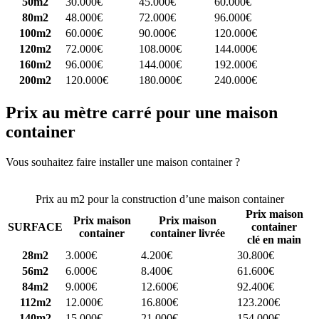
50m2
30.000€
45.000€
60.000€
80m2
48.000€
72.000€
96.000€
100m2
60.000€
90.000€
120.000€
120m2
72.000€
108.000€
144.000€
160m2
96.000€
144.000€
192.000€
200m2
120.000€
180.000€
240.000€
Prix au mètre carré pour une maison
container
Vous souhaitez faire installer une maison container ?
Comparez 4
constructeurs ici
Prix au m2 pour la construction d’une maison container
Prix maison
Prix maison
Prix maison
SURFACE
container
container
container livrée
clé en main
28m2
3.000€
4.200€
30.800€
56m2
6.000€
8.400€
61.600€
84m2
9.000€
12.600€
92.400€
112m2
12.000€
16.800€
123.200€
140m2
15.000€
21.000€
154.000€