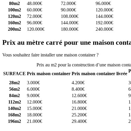
80m2
48.000€
72.000€
96.000€
100m2
60.000€
90.000€
120.000€
120m2
72.000€
108.000€
144.000€
160m2
96.000€
144.000€
192.000€
200m2
120.000€
180.000€
240.000€
Prix au mètre carré pour une maison cont
Vous souhaitez faire installer une maison container ?
Comparez 4 const
Prix au m2 pour la construction d’une maison cont
P
SURFACE
Prix maison container
Prix maison container livrée
28m2
3.000€
4.200€
3
56m2
6.000€
8.400€
6
84m2
9.000€
12.600€
9
112m2
12.000€
16.800€
1
140m2
15.000€
21.000€
1
168m2
18.000€
25.200€
1
196m2
21.000€
29.400€
2