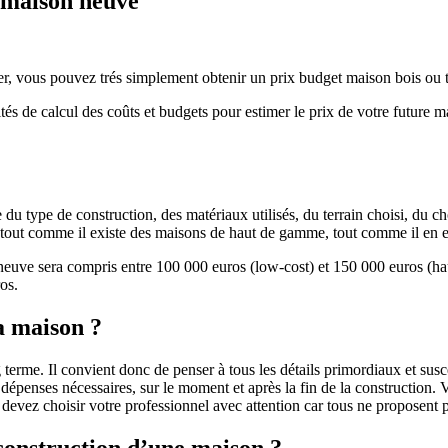
e maison neuve
r, vous pouvez trés simplement obtenir un prix budget maison bois ou tra
ités de calcul des coûts et budgets pour estimer le prix de votre future 
u type de construction, des matériaux utilisés, du terrain choisi, du c
 » tout comme il existe des maisons de haut de gamme, tout comme il en 
 neuve sera compris entre 100 000 euros (low-cost) et 150 000 euros (
os.
a maison ?
 terme. Il convient donc de penser à tous les détails primordiaux et susc
penses nécessaires, sur le moment et après la fin de la construction. Vo
s devez choisir votre professionnel avec attention car tous ne proposen
 construction d’une maison ?