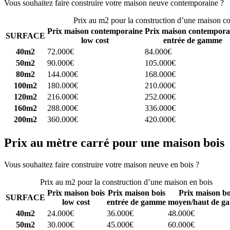
Vous souhaitez faire construire votre maison neuve contemporaine ?
C
Prix au m2 pour la construction d’une maison c
Prix maison contemporaine
Prix maison contempora
SURFACE
low cost
entrée de gamme
40m2
72.000€
84.000€
50m2
90.000€
105.000€
80m2
144.000€
168.000€
100m2
180.000€
210.000€
120m2
216.000€
252.000€
160m2
288.000€
336.000€
200m2
360.000€
420.000€
Prix au mètre carré pour une maison bois
Vous souhaitez faire construire votre maison neuve en bois ?
Comparez
Prix au m2 pour la construction d’une maison en bois
Prix maison bois
Prix maison bois
Prix maison bo
SURFACE
low cost
entrée de gamme
moyen/haut de g
40m2
24.000€
36.000€
48.000€
50m2
30.000€
45.000€
60.000€