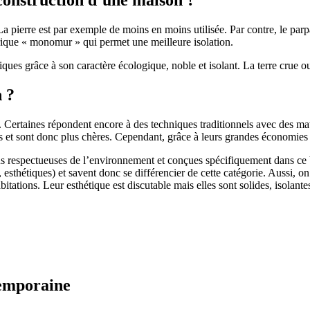
 pierre est par exemple de moins en moins utilisée. Par contre, le parpaing
brique « monomur » qui permet une meilleure isolation.
ues grâce à son caractère écologique, noble et isolant. La terre crue ou
n ?
. Certaines répondent encore à des techniques traditionnels avec des m
et sont donc plus chères. Cependant, grâce à leurs grandes économies d’
us respectueuses de l’environnement et conçues spécifiquement dans ce b
, esthétiques) et savent donc se différencier de cette catégorie. Aussi, 
itations. Leur esthétique est discutable mais elles sont solides, isolantes
temporaine