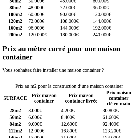
50m2
30.000€
45.000€
60.000€
80m2
48.000€
72.000€
96.000€
100m2
60.000€
90.000€
120.000€
120m2
72.000€
108.000€
144.000€
160m2
96.000€
144.000€
192.000€
200m2
120.000€
180.000€
240.000€
Prix au mètre carré pour une maison
container
Vous souhaitez faire installer une maison container ?
Comparez 4
constructeurs ici
Prix au m2 pour la construction d’une maison container
Prix maison
Prix maison
Prix maison
SURFACE
container
container
container livrée
clé en main
28m2
3.000€
4.200€
30.800€
56m2
6.000€
8.400€
61.600€
84m2
9.000€
12.600€
92.400€
112m2
12.000€
16.800€
123.200€
140m2
15.000€
21.000€
154.000€