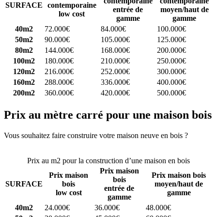
contemporaine
contemporaine
SURFACE
contemporaine
entrée de
moyen/haut de
low cost
gamme
gamme
40m2
72.000€
84.000€
100.000€
50m2
90.000€
105.000€
125.000€
80m2
144.000€
168.000€
200.000€
100m2
180.000€
210.000€
250.000€
120m2
216.000€
252.000€
300.000€
160m2
288.000€
336.000€
400.000€
200m2
360.000€
420.000€
500.000€
Prix au mètre carré pour une maison bois
Vous souhaitez faire construire votre maison neuve en bois ?
Comparez 4 constructeurs ici
Prix au m2 pour la construction d’une maison en bois
Prix maison
Prix maison
Prix maison bois
bois
SURFACE
bois
moyen/haut de
entrée de
low cost
gamme
gamme
40m2
24.000€
36.000€
48.000€