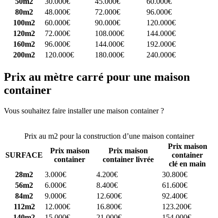
50m2
30.000€
45.000€
60.000€
80m2
48.000€
72.000€
96.000€
100m2
60.000€
90.000€
120.000€
120m2
72.000€
108.000€
144.000€
160m2
96.000€
144.000€
192.000€
200m2
120.000€
180.000€
240.000€
Prix au mètre carré pour une maison
container
Vous souhaitez faire installer une maison container ?
Comparez 4
constructeurs ici
Prix au m2 pour la construction d’une maison container
Prix maison
Prix maison
Prix maison
SURFACE
container
container
container livrée
clé en main
28m2
3.000€
4.200€
30.800€
56m2
6.000€
8.400€
61.600€
84m2
9.000€
12.600€
92.400€
112m2
12.000€
16.800€
123.200€
140m2
15.000€
21.000€
154.000€