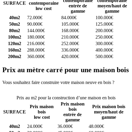
contemporaine
contemporaine
SURFACE
contemporaine
entrée de
moyen/haut de
low cost
gamme
gamme
40m2
72.000€
84.000€
100.000€
50m2
90.000€
105.000€
125.000€
80m2
144.000€
168.000€
200.000€
100m2
180.000€
210.000€
250.000€
120m2
216.000€
252.000€
300.000€
160m2
288.000€
336.000€
400.000€
200m2
360.000€
420.000€
500.000€
Prix au mètre carré pour une maison bois
Vous souhaitez faire construire votre maison neuve en bois ?
Comparez 4 constructeurs ici
Prix au m2 pour la construction d’une maison en bois
Prix maison
Prix maison
Prix maison bois
bois
SURFACE
bois
moyen/haut de
entrée de
low cost
gamme
gamme
40m2
24.000€
36.000€
48.000€