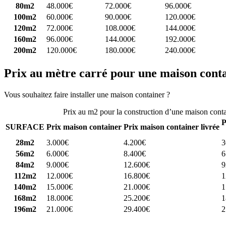
80m2
48.000€
72.000€
96.000€
100m2
60.000€
90.000€
120.000€
120m2
72.000€
108.000€
144.000€
160m2
96.000€
144.000€
192.000€
200m2
120.000€
180.000€
240.000€
Prix au mètre carré pour une maison cont
Vous souhaitez faire installer une maison container ?
Comparez 4 const
Prix au m2 pour la construction d’une maison cont
P
SURFACE
Prix maison container
Prix maison container livrée
28m2
3.000€
4.200€
3
56m2
6.000€
8.400€
6
84m2
9.000€
12.600€
9
112m2
12.000€
16.800€
1
140m2
15.000€
21.000€
1
168m2
18.000€
25.200€
1
196m2
21.000€
29.400€
2