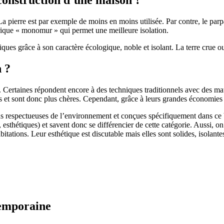
 pierre est par exemple de moins en moins utilisée. Par contre, le parpaing
brique « monomur » qui permet une meilleure isolation.
ues grâce à son caractère écologique, noble et isolant. La terre crue ou
n ?
. Certaines répondent encore à des techniques traditionnels avec des m
et sont donc plus chères. Cependant, grâce à leurs grandes économies d’
us respectueuses de l’environnement et conçues spécifiquement dans ce b
, esthétiques) et savent donc se différencier de cette catégorie. Aussi, 
itations. Leur esthétique est discutable mais elles sont solides, isolantes
temporaine