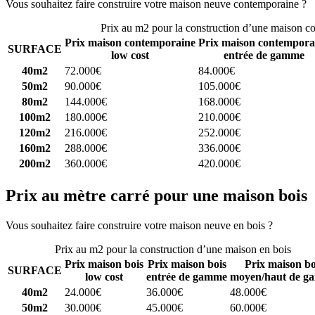
Vous souhaitez faire construire votre maison neuve contemporaine ?
C
Prix au m2 pour la construction d’une maison c
Prix maison contemporaine
Prix maison contempora
SURFACE
low cost
entrée de gamme
40m2
72.000€
84.000€
50m2
90.000€
105.000€
80m2
144.000€
168.000€
100m2
180.000€
210.000€
120m2
216.000€
252.000€
160m2
288.000€
336.000€
200m2
360.000€
420.000€
Prix au mètre carré pour une maison bois
Vous souhaitez faire construire votre maison neuve en bois ?
Comparez
Prix au m2 pour la construction d’une maison en bois
Prix maison bois
Prix maison bois
Prix maison bo
SURFACE
low cost
entrée de gamme
moyen/haut de g
40m2
24.000€
36.000€
48.000€
50m2
30.000€
45.000€
60.000€