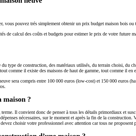
e maison neuve
r, vous pouvez trés simplement obtenir un prix budget maison bois ou tra
ités de calcul des coûts et budgets pour estimer le prix de votre future 
u type de construction, des matériaux utilisés, du terrain choisi, du c
 » tout comme il existe des maisons de haut de gamme, tout comme il en 
 neuve sera compris entre 100 000 euros (low-cost) et 150 000 euros (
os.
a maison ?
 terme. Il convient donc de penser à tous les détails primordiaux et susc
penses nécessaires, sur le moment et après la fin de la construction. Vo
s devez choisir votre professionnel avec attention car tous ne proposen
 construction d’une maison ?