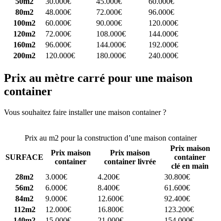
50m2
30.000€
45.000€
60.000€
80m2
48.000€
72.000€
96.000€
100m2
60.000€
90.000€
120.000€
120m2
72.000€
108.000€
144.000€
160m2
96.000€
144.000€
192.000€
200m2
120.000€
180.000€
240.000€
Prix au mètre carré pour une maison
container
Vous souhaitez faire installer une maison container ?
Comparez 4
constructeurs ici
Prix au m2 pour la construction d’une maison container
Prix maison
Prix maison
Prix maison
SURFACE
container
container
container livrée
clé en main
28m2
3.000€
4.200€
30.800€
56m2
6.000€
8.400€
61.600€
84m2
9.000€
12.600€
92.400€
112m2
12.000€
16.800€
123.200€
140m2
15.000€
21.000€
154.000€