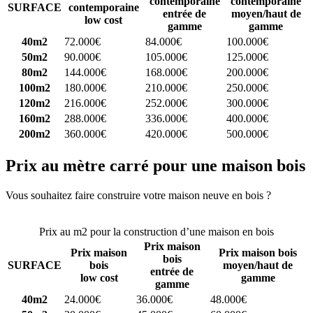
contemporaine
contemporaine
SURFACE
contemporaine
entrée de
moyen/haut de
low cost
gamme
gamme
40m2
72.000€
84.000€
100.000€
50m2
90.000€
105.000€
125.000€
80m2
144.000€
168.000€
200.000€
100m2
180.000€
210.000€
250.000€
120m2
216.000€
252.000€
300.000€
160m2
288.000€
336.000€
400.000€
200m2
360.000€
420.000€
500.000€
Prix au mètre carré pour une maison bois
Vous souhaitez faire construire votre maison neuve en bois ?
Comparez 4 constructeurs ici
Prix au m2 pour la construction d’une maison en bois
Prix maison
Prix maison
Prix maison bois
bois
SURFACE
bois
moyen/haut de
entrée de
low cost
gamme
gamme
40m2
24.000€
36.000€
48.000€