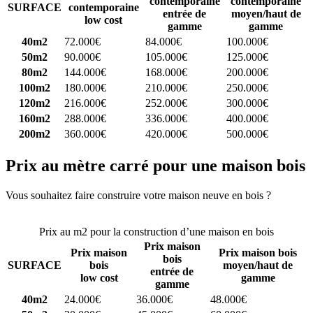
contemporaine
contemporaine
SURFACE
contemporaine
entrée de
moyen/haut de
low cost
gamme
gamme
40m2
72.000€
84.000€
100.000€
50m2
90.000€
105.000€
125.000€
80m2
144.000€
168.000€
200.000€
100m2
180.000€
210.000€
250.000€
120m2
216.000€
252.000€
300.000€
160m2
288.000€
336.000€
400.000€
200m2
360.000€
420.000€
500.000€
Prix au mètre carré pour une maison bois
Vous souhaitez faire construire votre maison neuve en bois ?
Comparez 4 constructeurs ici
Prix au m2 pour la construction d’une maison en bois
Prix maison
Prix maison
Prix maison bois
bois
SURFACE
bois
moyen/haut de
entrée de
low cost
gamme
gamme
40m2
24.000€
36.000€
48.000€