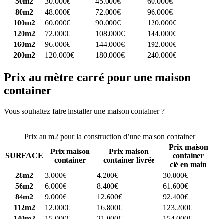
50m2
30.000€
45.000€
60.000€
80m2
48.000€
72.000€
96.000€
100m2
60.000€
90.000€
120.000€
120m2
72.000€
108.000€
144.000€
160m2
96.000€
144.000€
192.000€
200m2
120.000€
180.000€
240.000€
Prix au mètre carré pour une maison
container
Vous souhaitez faire installer une maison container ?
Comparez 4
constructeurs ici
Prix au m2 pour la construction d’une maison container
Prix maison
Prix maison
Prix maison
SURFACE
container
container
container livrée
clé en main
28m2
3.000€
4.200€
30.800€
56m2
6.000€
8.400€
61.600€
84m2
9.000€
12.600€
92.400€
112m2
12.000€
16.800€
123.200€
140m2
15.000€
21.000€
154.000€