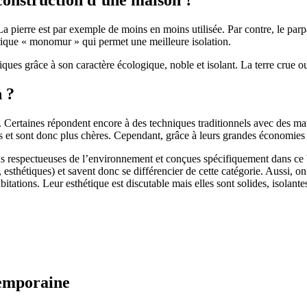
 pierre est par exemple de moins en moins utilisée. Par contre, le parpaing
brique « monomur » qui permet une meilleure isolation.
ues grâce à son caractère écologique, noble et isolant. La terre crue ou
n ?
. Certaines répondent encore à des techniques traditionnels avec des m
et sont donc plus chères. Cependant, grâce à leurs grandes économies d’
us respectueuses de l’environnement et conçues spécifiquement dans ce b
, esthétiques) et savent donc se différencier de cette catégorie. Aussi, 
itations. Leur esthétique est discutable mais elles sont solides, isolantes
temporaine