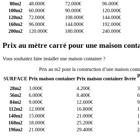
80m2
48.000€
72.000€
96.000€
100m2
60.000€
90.000€
120.000€
120m2
72.000€
108.000€
144.000€
160m2
96.000€
144.000€
192.000€
200m2
120.000€
180.000€
240.000€
Prix au mètre carré pour une maison cont
Vous souhaitez faire installer une maison container ?
Comparez 4 const
Prix au m2 pour la construction d’une maison cont
P
SURFACE
Prix maison container
Prix maison container livrée
28m2
3.000€
4.200€
3
56m2
6.000€
8.400€
6
84m2
9.000€
12.600€
9
112m2
12.000€
16.800€
1
140m2
15.000€
21.000€
1
168m2
18.000€
25.200€
1
196m2
21.000€
29.400€
2