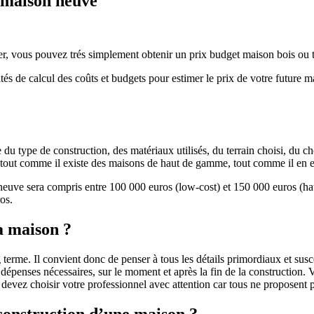
e maison neuve
r, vous pouvez trés simplement obtenir un prix budget maison bois ou tra
ités de calcul des coûts et budgets pour estimer le prix de votre future 
u type de construction, des matériaux utilisés, du terrain choisi, du c
 » tout comme il existe des maisons de haut de gamme, tout comme il en 
 neuve sera compris entre 100 000 euros (low-cost) et 150 000 euros (
os.
a maison ?
 terme. Il convient donc de penser à tous les détails primordiaux et susc
penses nécessaires, sur le moment et après la fin de la construction. Vo
s devez choisir votre professionnel avec attention car tous ne proposen
 construction d’une maison ?