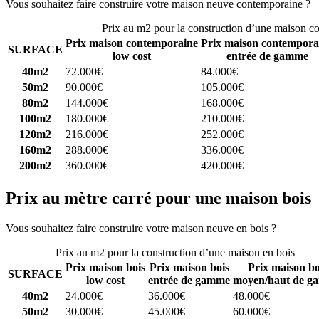
Vous souhaitez faire construire votre maison neuve contemporaine ?
C
Prix au m2 pour la construction d’une maison c
Prix maison contemporaine
Prix maison contempora
SURFACE
low cost
entrée de gamme
40m2
72.000€
84.000€
50m2
90.000€
105.000€
80m2
144.000€
168.000€
100m2
180.000€
210.000€
120m2
216.000€
252.000€
160m2
288.000€
336.000€
200m2
360.000€
420.000€
Prix au mètre carré pour une maison bois
Vous souhaitez faire construire votre maison neuve en bois ?
Comparez
Prix au m2 pour la construction d’une maison en bois
Prix maison bois
Prix maison bois
Prix maison bo
SURFACE
low cost
entrée de gamme
moyen/haut de g
40m2
24.000€
36.000€
48.000€
50m2
30.000€
45.000€
60.000€