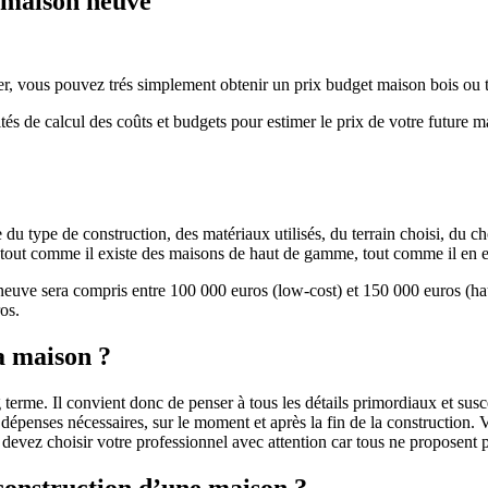
e maison neuve
r, vous pouvez trés simplement obtenir un prix budget maison bois ou tra
ités de calcul des coûts et budgets pour estimer le prix de votre future 
u type de construction, des matériaux utilisés, du terrain choisi, du c
 » tout comme il existe des maisons de haut de gamme, tout comme il en 
 neuve sera compris entre 100 000 euros (low-cost) et 150 000 euros (
os.
a maison ?
 terme. Il convient donc de penser à tous les détails primordiaux et susc
penses nécessaires, sur le moment et après la fin de la construction. Vo
s devez choisir votre professionnel avec attention car tous ne proposen
 construction d’une maison ?