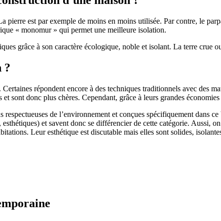
 pierre est par exemple de moins en moins utilisée. Par contre, le parpaing
brique « monomur » qui permet une meilleure isolation.
ues grâce à son caractère écologique, noble et isolant. La terre crue ou
n ?
. Certaines répondent encore à des techniques traditionnels avec des m
et sont donc plus chères. Cependant, grâce à leurs grandes économies d’
us respectueuses de l’environnement et conçues spécifiquement dans ce b
, esthétiques) et savent donc se différencier de cette catégorie. Aussi, 
itations. Leur esthétique est discutable mais elles sont solides, isolantes
temporaine