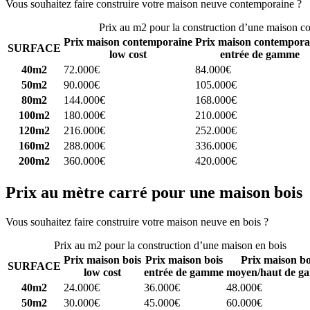
Vous souhaitez faire construire votre maison neuve contemporaine ?
C
Prix au m2 pour la construction d’une maison c
Prix maison contemporaine
Prix maison contempora
SURFACE
low cost
entrée de gamme
40m2
72.000€
84.000€
50m2
90.000€
105.000€
80m2
144.000€
168.000€
100m2
180.000€
210.000€
120m2
216.000€
252.000€
160m2
288.000€
336.000€
200m2
360.000€
420.000€
Prix au mètre carré pour une maison bois
Vous souhaitez faire construire votre maison neuve en bois ?
Comparez
Prix au m2 pour la construction d’une maison en bois
Prix maison bois
Prix maison bois
Prix maison bo
SURFACE
low cost
entrée de gamme
moyen/haut de g
40m2
24.000€
36.000€
48.000€
50m2
30.000€
45.000€
60.000€