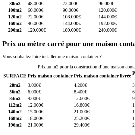
80m2
48.000€
72.000€
96.000€
100m2
60.000€
90.000€
120.000€
120m2
72.000€
108.000€
144.000€
160m2
96.000€
144.000€
192.000€
200m2
120.000€
180.000€
240.000€
Prix au mètre carré pour une maison cont
Vous souhaitez faire installer une maison container ?
Comparez 4 const
Prix au m2 pour la construction d’une maison cont
P
SURFACE
Prix maison container
Prix maison container livrée
28m2
3.000€
4.200€
3
56m2
6.000€
8.400€
6
84m2
9.000€
12.600€
9
112m2
12.000€
16.800€
1
140m2
15.000€
21.000€
1
168m2
18.000€
25.200€
1
196m2
21.000€
29.400€
2