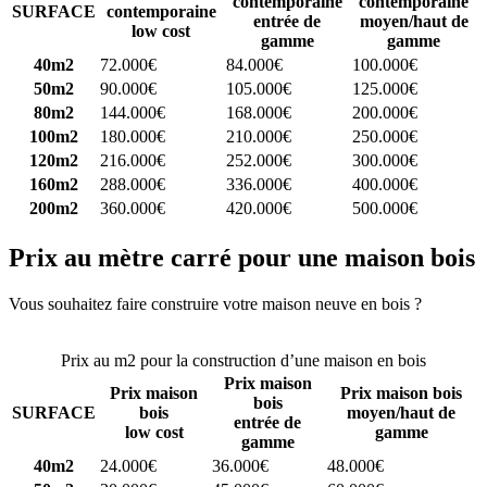
contemporaine
contemporaine
SURFACE
contemporaine
entrée de
moyen/haut de
low cost
gamme
gamme
40m2
72.000€
84.000€
100.000€
50m2
90.000€
105.000€
125.000€
80m2
144.000€
168.000€
200.000€
100m2
180.000€
210.000€
250.000€
120m2
216.000€
252.000€
300.000€
160m2
288.000€
336.000€
400.000€
200m2
360.000€
420.000€
500.000€
Prix au mètre carré pour une maison bois
Vous souhaitez faire construire votre maison neuve en bois ?
Comparez 4 constructeurs ici
Prix au m2 pour la construction d’une maison en bois
Prix maison
Prix maison
Prix maison bois
bois
SURFACE
bois
moyen/haut de
entrée de
low cost
gamme
gamme
40m2
24.000€
36.000€
48.000€