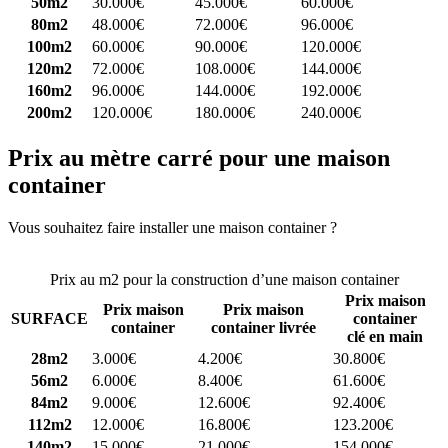
50m2
30.000€
45.000€
60.000€
80m2
48.000€
72.000€
96.000€
100m2
60.000€
90.000€
120.000€
120m2
72.000€
108.000€
144.000€
160m2
96.000€
144.000€
192.000€
200m2
120.000€
180.000€
240.000€
Prix au mètre carré pour une maison
container
Vous souhaitez faire installer une maison container ?
Comparez 4
constructeurs ici
Prix au m2 pour la construction d’une maison container
Prix maison
Prix maison
Prix maison
SURFACE
container
container
container livrée
clé en main
28m2
3.000€
4.200€
30.800€
56m2
6.000€
8.400€
61.600€
84m2
9.000€
12.600€
92.400€
112m2
12.000€
16.800€
123.200€
140m2
15.000€
21.000€
154.000€