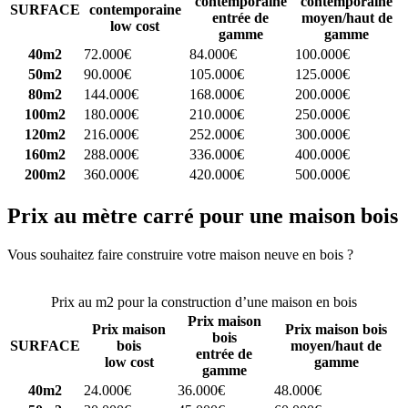
contemporaine
contemporaine
SURFACE
contemporaine
entrée de
moyen/haut de
low cost
gamme
gamme
40m2
72.000€
84.000€
100.000€
50m2
90.000€
105.000€
125.000€
80m2
144.000€
168.000€
200.000€
100m2
180.000€
210.000€
250.000€
120m2
216.000€
252.000€
300.000€
160m2
288.000€
336.000€
400.000€
200m2
360.000€
420.000€
500.000€
Prix au mètre carré pour une maison bois
Vous souhaitez faire construire votre maison neuve en bois ?
Comparez 4 constructeurs ici
Prix au m2 pour la construction d’une maison en bois
Prix maison
Prix maison
Prix maison bois
bois
SURFACE
bois
moyen/haut de
entrée de
low cost
gamme
gamme
40m2
24.000€
36.000€
48.000€