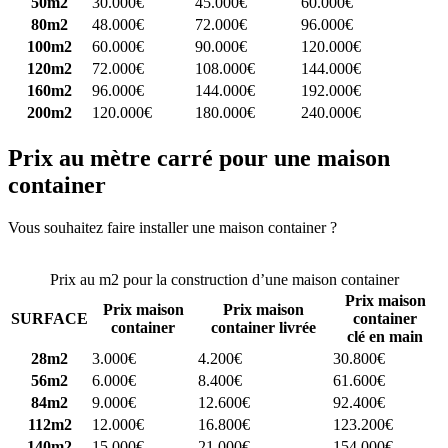
50m2
30.000€
45.000€
60.000€
80m2
48.000€
72.000€
96.000€
100m2
60.000€
90.000€
120.000€
120m2
72.000€
108.000€
144.000€
160m2
96.000€
144.000€
192.000€
200m2
120.000€
180.000€
240.000€
Prix au mètre carré pour une maison
container
Vous souhaitez faire installer une maison container ?
Comparez 4
constructeurs ici
Prix au m2 pour la construction d’une maison container
Prix maison
Prix maison
Prix maison
SURFACE
container
container
container livrée
clé en main
28m2
3.000€
4.200€
30.800€
56m2
6.000€
8.400€
61.600€
84m2
9.000€
12.600€
92.400€
112m2
12.000€
16.800€
123.200€
140m2
15.000€
21.000€
154.000€