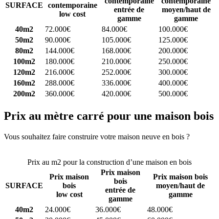
contemporaine
contemporaine
SURFACE
contemporaine
entrée de
moyen/haut de
low cost
gamme
gamme
40m2
72.000€
84.000€
100.000€
50m2
90.000€
105.000€
125.000€
80m2
144.000€
168.000€
200.000€
100m2
180.000€
210.000€
250.000€
120m2
216.000€
252.000€
300.000€
160m2
288.000€
336.000€
400.000€
200m2
360.000€
420.000€
500.000€
Prix au mètre carré pour une maison bois
Vous souhaitez faire construire votre maison neuve en bois ?
Comparez 4 constructeurs ici
Prix au m2 pour la construction d’une maison en bois
Prix maison
Prix maison
Prix maison bois
bois
SURFACE
bois
moyen/haut de
entrée de
low cost
gamme
gamme
40m2
24.000€
36.000€
48.000€