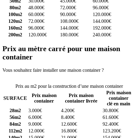
50m2
30.000€
45.000€
60.000€
80m2
48.000€
72.000€
96.000€
100m2
60.000€
90.000€
120.000€
120m2
72.000€
108.000€
144.000€
160m2
96.000€
144.000€
192.000€
200m2
120.000€
180.000€
240.000€
Prix au mètre carré pour une maison
container
Vous souhaitez faire installer une maison container ?
Comparez 4
constructeurs ici
Prix au m2 pour la construction d’une maison container
Prix maison
Prix maison
Prix maison
SURFACE
container
container
container livrée
clé en main
28m2
3.000€
4.200€
30.800€
56m2
6.000€
8.400€
61.600€
84m2
9.000€
12.600€
92.400€
112m2
12.000€
16.800€
123.200€
140m2
15.000€
21.000€
154.000€