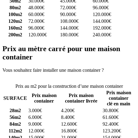
50m2
30.000€
45.000€
60.000€
80m2
48.000€
72.000€
96.000€
100m2
60.000€
90.000€
120.000€
120m2
72.000€
108.000€
144.000€
160m2
96.000€
144.000€
192.000€
200m2
120.000€
180.000€
240.000€
Prix au mètre carré pour une maison
container
Vous souhaitez faire installer une maison container ?
Comparez 4
constructeurs ici
Prix au m2 pour la construction d’une maison container
Prix maison
Prix maison
Prix maison
SURFACE
container
container
container livrée
clé en main
28m2
3.000€
4.200€
30.800€
56m2
6.000€
8.400€
61.600€
84m2
9.000€
12.600€
92.400€
112m2
12.000€
16.800€
123.200€
140m2
15.000€
21.000€
154.000€