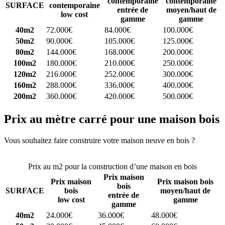
contemporaine
contemporaine
SURFACE
contemporaine
entrée de
moyen/haut de
low cost
gamme
gamme
40m2
72.000€
84.000€
100.000€
50m2
90.000€
105.000€
125.000€
80m2
144.000€
168.000€
200.000€
100m2
180.000€
210.000€
250.000€
120m2
216.000€
252.000€
300.000€
160m2
288.000€
336.000€
400.000€
200m2
360.000€
420.000€
500.000€
Prix au mètre carré pour une maison bois
Vous souhaitez faire construire votre maison neuve en bois ?
Comparez 4 constructeurs ici
Prix au m2 pour la construction d’une maison en bois
Prix maison
Prix maison
Prix maison bois
bois
SURFACE
bois
moyen/haut de
entrée de
low cost
gamme
gamme
40m2
24.000€
36.000€
48.000€