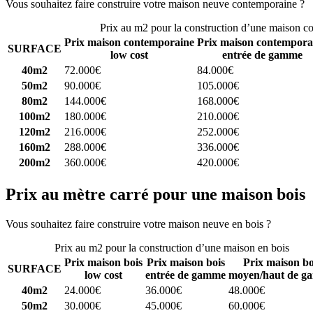
Vous souhaitez faire construire votre maison neuve contemporaine ?
C
Prix au m2 pour la construction d’une maison c
Prix maison contemporaine
Prix maison contempora
SURFACE
low cost
entrée de gamme
40m2
72.000€
84.000€
50m2
90.000€
105.000€
80m2
144.000€
168.000€
100m2
180.000€
210.000€
120m2
216.000€
252.000€
160m2
288.000€
336.000€
200m2
360.000€
420.000€
Prix au mètre carré pour une maison bois
Vous souhaitez faire construire votre maison neuve en bois ?
Comparez
Prix au m2 pour la construction d’une maison en bois
Prix maison bois
Prix maison bois
Prix maison bo
SURFACE
low cost
entrée de gamme
moyen/haut de g
40m2
24.000€
36.000€
48.000€
50m2
30.000€
45.000€
60.000€