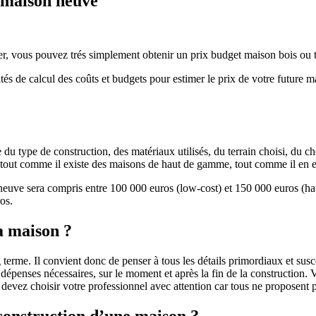
e maison neuve
r, vous pouvez trés simplement obtenir un prix budget maison bois ou tra
ités de calcul des coûts et budgets pour estimer le prix de votre future 
u type de construction, des matériaux utilisés, du terrain choisi, du c
 » tout comme il existe des maisons de haut de gamme, tout comme il en 
 neuve sera compris entre 100 000 euros (low-cost) et 150 000 euros (
os.
a maison ?
 terme. Il convient donc de penser à tous les détails primordiaux et susc
penses nécessaires, sur le moment et après la fin de la construction. Vo
s devez choisir votre professionnel avec attention car tous ne proposen
 construction d’une maison ?