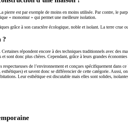
 pierre est par exemple de moins en moins utilisée. Par contre, le parpaing
brique « monomur » qui permet une meilleure isolation.
ues grâce à son caractère écologique, noble et isolant. La terre crue ou
n ?
. Certaines répondent encore à des techniques traditionnels avec des m
et sont donc plus chères. Cependant, grâce à leurs grandes économies d’
us respectueuses de l’environnement et conçues spécifiquement dans ce b
, esthétiques) et savent donc se différencier de cette catégorie. Aussi, 
itations. Leur esthétique est discutable mais elles sont solides, isolantes
temporaine