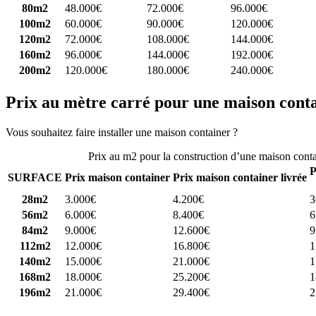
80m2
48.000€
72.000€
96.000€
100m2
60.000€
90.000€
120.000€
120m2
72.000€
108.000€
144.000€
160m2
96.000€
144.000€
192.000€
200m2
120.000€
180.000€
240.000€
Prix au mètre carré pour une maison cont
Vous souhaitez faire installer une maison container ?
Comparez 4 const
Prix au m2 pour la construction d’une maison cont
P
SURFACE
Prix maison container
Prix maison container livrée
28m2
3.000€
4.200€
3
56m2
6.000€
8.400€
6
84m2
9.000€
12.600€
9
112m2
12.000€
16.800€
1
140m2
15.000€
21.000€
1
168m2
18.000€
25.200€
1
196m2
21.000€
29.400€
2