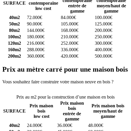
contemporaine
contemporaine
SURFACE
contemporaine
entrée de
moyen/haut de
low cost
gamme
gamme
40m2
72.000€
84.000€
100.000€
50m2
90.000€
105.000€
125.000€
80m2
144.000€
168.000€
200.000€
100m2
180.000€
210.000€
250.000€
120m2
216.000€
252.000€
300.000€
160m2
288.000€
336.000€
400.000€
200m2
360.000€
420.000€
500.000€
Prix au mètre carré pour une maison bois
Vous souhaitez faire construire votre maison neuve en bois ?
Comparez 4 constructeurs ici
Prix au m2 pour la construction d’une maison en bois
Prix maison
Prix maison
Prix maison bois
bois
SURFACE
bois
moyen/haut de
entrée de
low cost
gamme
gamme
40m2
24.000€
36.000€
48.000€