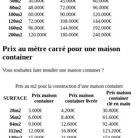
50m2
30.000€
45.000€
60.000€
80m2
48.000€
72.000€
96.000€
100m2
60.000€
90.000€
120.000€
120m2
72.000€
108.000€
144.000€
160m2
96.000€
144.000€
192.000€
200m2
120.000€
180.000€
240.000€
Prix au mètre carré pour une maison
container
Vous souhaitez faire installer une maison container ?
Comparez 4
constructeurs ici
Prix au m2 pour la construction d’une maison container
Prix maison
Prix maison
Prix maison
SURFACE
container
container
container livrée
clé en main
28m2
3.000€
4.200€
30.800€
56m2
6.000€
8.400€
61.600€
84m2
9.000€
12.600€
92.400€
112m2
12.000€
16.800€
123.200€
140m2
15.000€
21.000€
154.000€