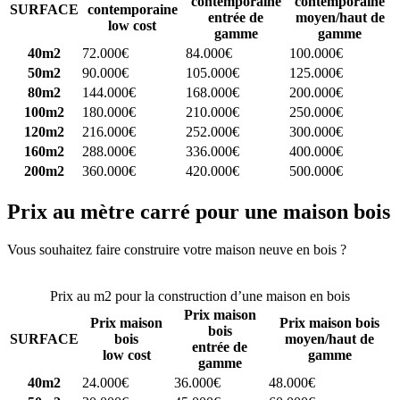
contemporaine
contemporaine
SURFACE
contemporaine
entrée de
moyen/haut de
low cost
gamme
gamme
40m2
72.000€
84.000€
100.000€
50m2
90.000€
105.000€
125.000€
80m2
144.000€
168.000€
200.000€
100m2
180.000€
210.000€
250.000€
120m2
216.000€
252.000€
300.000€
160m2
288.000€
336.000€
400.000€
200m2
360.000€
420.000€
500.000€
Prix au mètre carré pour une maison bois
Vous souhaitez faire construire votre maison neuve en bois ?
Comparez 4 constructeurs ici
Prix au m2 pour la construction d’une maison en bois
Prix maison
Prix maison
Prix maison bois
bois
SURFACE
bois
moyen/haut de
entrée de
low cost
gamme
gamme
40m2
24.000€
36.000€
48.000€