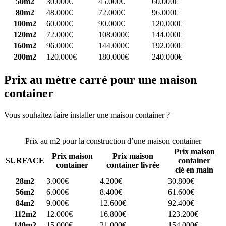
50m2
30.000€
45.000€
60.000€
80m2
48.000€
72.000€
96.000€
100m2
60.000€
90.000€
120.000€
120m2
72.000€
108.000€
144.000€
160m2
96.000€
144.000€
192.000€
200m2
120.000€
180.000€
240.000€
Prix au mètre carré pour une maison
container
Vous souhaitez faire installer une maison container ?
Comparez 4
constructeurs ici
Prix au m2 pour la construction d’une maison container
Prix maison
Prix maison
Prix maison
SURFACE
container
container
container livrée
clé en main
28m2
3.000€
4.200€
30.800€
56m2
6.000€
8.400€
61.600€
84m2
9.000€
12.600€
92.400€
112m2
12.000€
16.800€
123.200€
140m2
15.000€
21.000€
154.000€