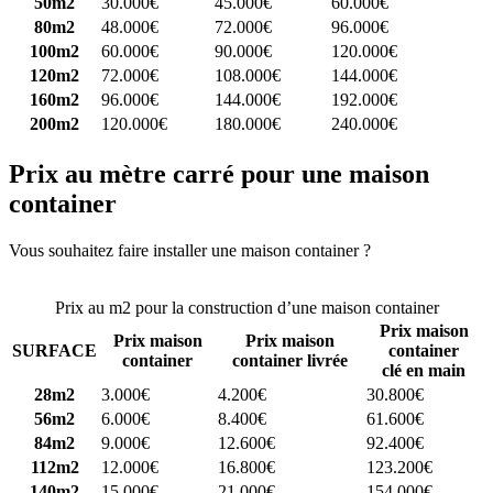
50m2
30.000€
45.000€
60.000€
80m2
48.000€
72.000€
96.000€
100m2
60.000€
90.000€
120.000€
120m2
72.000€
108.000€
144.000€
160m2
96.000€
144.000€
192.000€
200m2
120.000€
180.000€
240.000€
Prix au mètre carré pour une maison
container
Vous souhaitez faire installer une maison container ?
Comparez 4
constructeurs ici
Prix au m2 pour la construction d’une maison container
Prix maison
Prix maison
Prix maison
SURFACE
container
container
container livrée
clé en main
28m2
3.000€
4.200€
30.800€
56m2
6.000€
8.400€
61.600€
84m2
9.000€
12.600€
92.400€
112m2
12.000€
16.800€
123.200€
140m2
15.000€
21.000€
154.000€