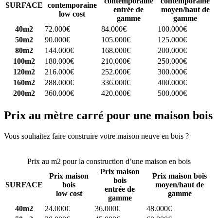
contemporaine
contemporaine
SURFACE
contemporaine
entrée de
moyen/haut de
low cost
gamme
gamme
40m2
72.000€
84.000€
100.000€
50m2
90.000€
105.000€
125.000€
80m2
144.000€
168.000€
200.000€
100m2
180.000€
210.000€
250.000€
120m2
216.000€
252.000€
300.000€
160m2
288.000€
336.000€
400.000€
200m2
360.000€
420.000€
500.000€
Prix au mètre carré pour une maison bois
Vous souhaitez faire construire votre maison neuve en bois ?
Comparez 4 constructeurs ici
Prix au m2 pour la construction d’une maison en bois
Prix maison
Prix maison
Prix maison bois
bois
SURFACE
bois
moyen/haut de
entrée de
low cost
gamme
gamme
40m2
24.000€
36.000€
48.000€