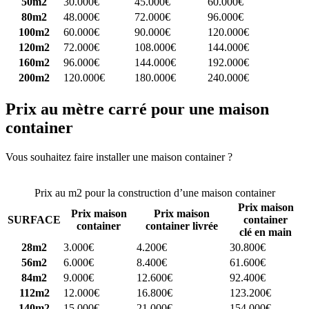
50m2
30.000€
45.000€
60.000€
80m2
48.000€
72.000€
96.000€
100m2
60.000€
90.000€
120.000€
120m2
72.000€
108.000€
144.000€
160m2
96.000€
144.000€
192.000€
200m2
120.000€
180.000€
240.000€
Prix au mètre carré pour une maison
container
Vous souhaitez faire installer une maison container ?
Comparez 4
constructeurs ici
Prix au m2 pour la construction d’une maison container
Prix maison
Prix maison
Prix maison
SURFACE
container
container
container livrée
clé en main
28m2
3.000€
4.200€
30.800€
56m2
6.000€
8.400€
61.600€
84m2
9.000€
12.600€
92.400€
112m2
12.000€
16.800€
123.200€
140m2
15.000€
21.000€
154.000€