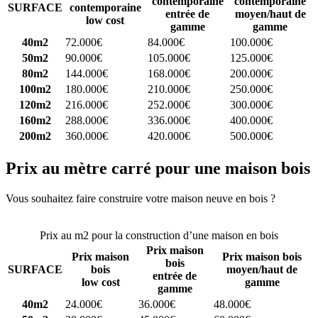
contemporaine
contemporaine
SURFACE
contemporaine
entrée de
moyen/haut de
low cost
gamme
gamme
40m2
72.000€
84.000€
100.000€
50m2
90.000€
105.000€
125.000€
80m2
144.000€
168.000€
200.000€
100m2
180.000€
210.000€
250.000€
120m2
216.000€
252.000€
300.000€
160m2
288.000€
336.000€
400.000€
200m2
360.000€
420.000€
500.000€
Prix au mètre carré pour une maison bois
Vous souhaitez faire construire votre maison neuve en bois ?
Comparez 4 constructeurs ici
Prix au m2 pour la construction d’une maison en bois
Prix maison
Prix maison
Prix maison bois
bois
SURFACE
bois
moyen/haut de
entrée de
low cost
gamme
gamme
40m2
24.000€
36.000€
48.000€