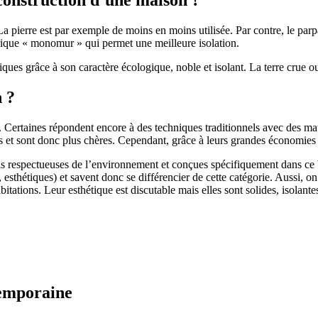
 pierre est par exemple de moins en moins utilisée. Par contre, le parpaing
brique « monomur » qui permet une meilleure isolation.
ues grâce à son caractère écologique, noble et isolant. La terre crue ou
n ?
. Certaines répondent encore à des techniques traditionnels avec des m
et sont donc plus chères. Cependant, grâce à leurs grandes économies d’
us respectueuses de l’environnement et conçues spécifiquement dans ce b
, esthétiques) et savent donc se différencier de cette catégorie. Aussi, 
itations. Leur esthétique est discutable mais elles sont solides, isolantes
temporaine