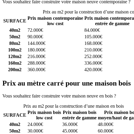
Vous souhaitez faire construire votre maison neuve contemporaine ?
C
Prix au m2 pour la construction d’une maison c
Prix maison contemporaine
Prix maison contempora
SURFACE
low cost
entrée de gamme
40m2
72.000€
84.000€
50m2
90.000€
105.000€
80m2
144.000€
168.000€
100m2
180.000€
210.000€
120m2
216.000€
252.000€
160m2
288.000€
336.000€
200m2
360.000€
420.000€
Prix au mètre carré pour une maison bois
Vous souhaitez faire construire votre maison neuve en bois ?
Comparez
Prix au m2 pour la construction d’une maison en bois
Prix maison bois
Prix maison bois
Prix maison bo
SURFACE
low cost
entrée de gamme
moyen/haut de g
40m2
24.000€
36.000€
48.000€
50m2
30.000€
45.000€
60.000€