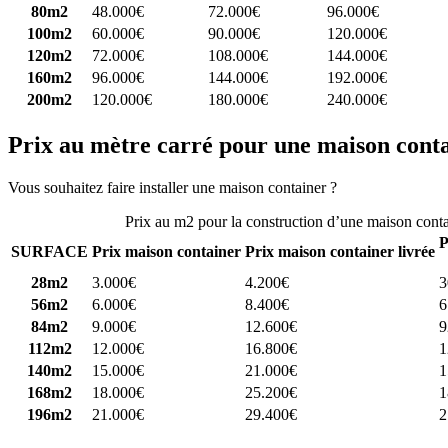
80m2
48.000€
72.000€
96.000€
100m2
60.000€
90.000€
120.000€
120m2
72.000€
108.000€
144.000€
160m2
96.000€
144.000€
192.000€
200m2
120.000€
180.000€
240.000€
Prix au mètre carré pour une maison cont
Vous souhaitez faire installer une maison container ?
Comparez 4 const
Prix au m2 pour la construction d’une maison cont
P
SURFACE
Prix maison container
Prix maison container livrée
28m2
3.000€
4.200€
3
56m2
6.000€
8.400€
6
84m2
9.000€
12.600€
9
112m2
12.000€
16.800€
1
140m2
15.000€
21.000€
1
168m2
18.000€
25.200€
1
196m2
21.000€
29.400€
2