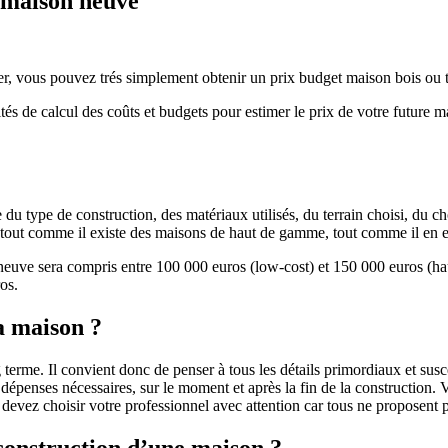
e maison neuve
r, vous pouvez trés simplement obtenir un prix budget maison bois ou tra
ités de calcul des coûts et budgets pour estimer le prix de votre future 
u type de construction, des matériaux utilisés, du terrain choisi, du c
 » tout comme il existe des maisons de haut de gamme, tout comme il en 
 neuve sera compris entre 100 000 euros (low-cost) et 150 000 euros (
os.
a maison ?
 terme. Il convient donc de penser à tous les détails primordiaux et susc
penses nécessaires, sur le moment et après la fin de la construction. Vo
s devez choisir votre professionnel avec attention car tous ne proposen
 construction d’une maison ?