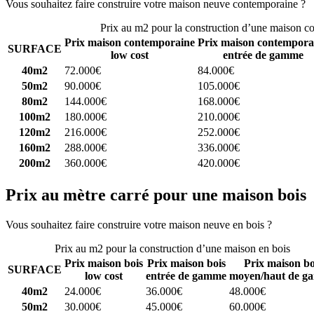
Vous souhaitez faire construire votre maison neuve contemporaine ?
C
Prix au m2 pour la construction d’une maison c
Prix maison contemporaine
Prix maison contempora
SURFACE
low cost
entrée de gamme
40m2
72.000€
84.000€
50m2
90.000€
105.000€
80m2
144.000€
168.000€
100m2
180.000€
210.000€
120m2
216.000€
252.000€
160m2
288.000€
336.000€
200m2
360.000€
420.000€
Prix au mètre carré pour une maison bois
Vous souhaitez faire construire votre maison neuve en bois ?
Comparez
Prix au m2 pour la construction d’une maison en bois
Prix maison bois
Prix maison bois
Prix maison bo
SURFACE
low cost
entrée de gamme
moyen/haut de g
40m2
24.000€
36.000€
48.000€
50m2
30.000€
45.000€
60.000€