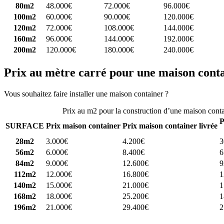
80m2
48.000€
72.000€
96.000€
100m2
60.000€
90.000€
120.000€
120m2
72.000€
108.000€
144.000€
160m2
96.000€
144.000€
192.000€
200m2
120.000€
180.000€
240.000€
Prix au mètre carré pour une maison cont
Vous souhaitez faire installer une maison container ?
Comparez 4 const
Prix au m2 pour la construction d’une maison cont
P
SURFACE
Prix maison container
Prix maison container livrée
28m2
3.000€
4.200€
3
56m2
6.000€
8.400€
6
84m2
9.000€
12.600€
9
112m2
12.000€
16.800€
1
140m2
15.000€
21.000€
1
168m2
18.000€
25.200€
1
196m2
21.000€
29.400€
2