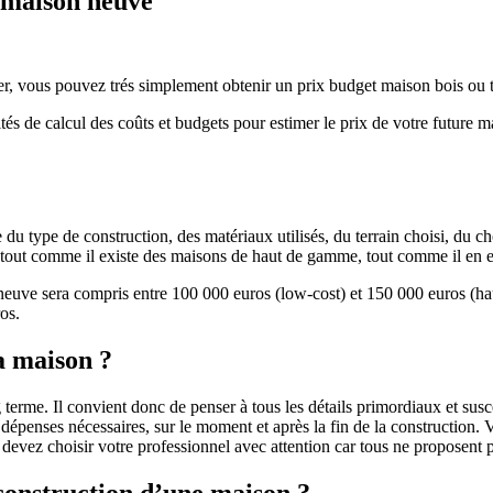
e maison neuve
r, vous pouvez trés simplement obtenir un prix budget maison bois ou tra
ités de calcul des coûts et budgets pour estimer le prix de votre future 
u type de construction, des matériaux utilisés, du terrain choisi, du c
 » tout comme il existe des maisons de haut de gamme, tout comme il en 
 neuve sera compris entre 100 000 euros (low-cost) et 150 000 euros (
os.
a maison ?
 terme. Il convient donc de penser à tous les détails primordiaux et susc
penses nécessaires, sur le moment et après la fin de la construction. Vo
s devez choisir votre professionnel avec attention car tous ne proposen
 construction d’une maison ?