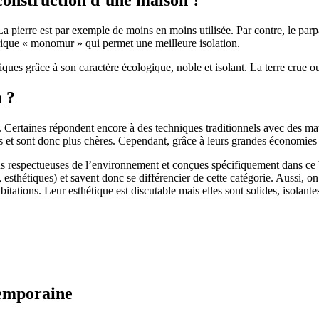
 pierre est par exemple de moins en moins utilisée. Par contre, le parpaing
brique « monomur » qui permet une meilleure isolation.
ues grâce à son caractère écologique, noble et isolant. La terre crue ou
n ?
. Certaines répondent encore à des techniques traditionnels avec des m
et sont donc plus chères. Cependant, grâce à leurs grandes économies d’
us respectueuses de l’environnement et conçues spécifiquement dans ce b
, esthétiques) et savent donc se différencier de cette catégorie. Aussi, 
itations. Leur esthétique est discutable mais elles sont solides, isolantes
temporaine