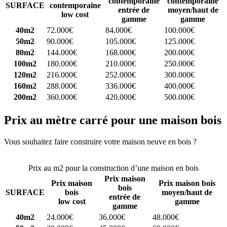
contemporaine
contemporaine
SURFACE
contemporaine
entrée de
moyen/haut de
low cost
gamme
gamme
40m2
72.000€
84.000€
100.000€
50m2
90.000€
105.000€
125.000€
80m2
144.000€
168.000€
200.000€
100m2
180.000€
210.000€
250.000€
120m2
216.000€
252.000€
300.000€
160m2
288.000€
336.000€
400.000€
200m2
360.000€
420.000€
500.000€
Prix au mètre carré pour une maison bois
Vous souhaitez faire construire votre maison neuve en bois ?
Comparez 4 constructeurs ici
Prix au m2 pour la construction d’une maison en bois
Prix maison
Prix maison
Prix maison bois
bois
SURFACE
bois
moyen/haut de
entrée de
low cost
gamme
gamme
40m2
24.000€
36.000€
48.000€