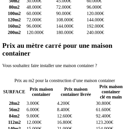
50m2
30.000€
45.000€
60.000€
80m2
48.000€
72.000€
96.000€
100m2
60.000€
90.000€
120.000€
120m2
72.000€
108.000€
144.000€
160m2
96.000€
144.000€
192.000€
200m2
120.000€
180.000€
240.000€
Prix au mètre carré pour une maison
container
Vous souhaitez faire installer une maison container ?
Comparez 4
constructeurs ici
Prix au m2 pour la construction d’une maison container
Prix maison
Prix maison
Prix maison
SURFACE
container
container
container livrée
clé en main
28m2
3.000€
4.200€
30.800€
56m2
6.000€
8.400€
61.600€
84m2
9.000€
12.600€
92.400€
112m2
12.000€
16.800€
123.200€
140m2
15.000€
21.000€
154.000€