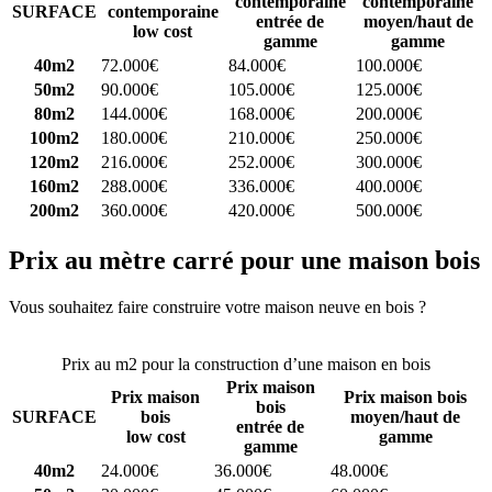
contemporaine
contemporaine
SURFACE
contemporaine
entrée de
moyen/haut de
low cost
gamme
gamme
40m2
72.000€
84.000€
100.000€
50m2
90.000€
105.000€
125.000€
80m2
144.000€
168.000€
200.000€
100m2
180.000€
210.000€
250.000€
120m2
216.000€
252.000€
300.000€
160m2
288.000€
336.000€
400.000€
200m2
360.000€
420.000€
500.000€
Prix au mètre carré pour une maison bois
Vous souhaitez faire construire votre maison neuve en bois ?
Comparez 4 constructeurs ici
Prix au m2 pour la construction d’une maison en bois
Prix maison
Prix maison
Prix maison bois
bois
SURFACE
bois
moyen/haut de
entrée de
low cost
gamme
gamme
40m2
24.000€
36.000€
48.000€