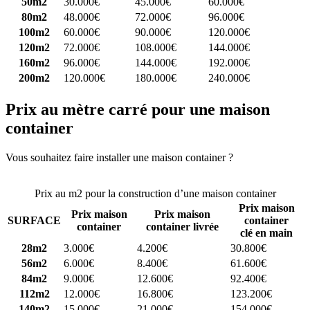
50m2
30.000€
45.000€
60.000€
80m2
48.000€
72.000€
96.000€
100m2
60.000€
90.000€
120.000€
120m2
72.000€
108.000€
144.000€
160m2
96.000€
144.000€
192.000€
200m2
120.000€
180.000€
240.000€
Prix au mètre carré pour une maison
container
Vous souhaitez faire installer une maison container ?
Comparez 4
constructeurs ici
Prix au m2 pour la construction d’une maison container
Prix maison
Prix maison
Prix maison
SURFACE
container
container
container livrée
clé en main
28m2
3.000€
4.200€
30.800€
56m2
6.000€
8.400€
61.600€
84m2
9.000€
12.600€
92.400€
112m2
12.000€
16.800€
123.200€
140m2
15.000€
21.000€
154.000€