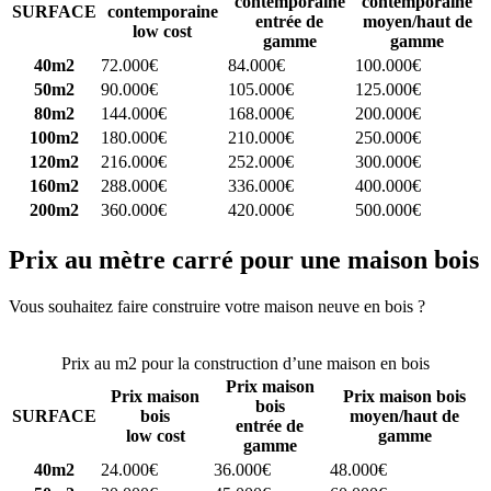
contemporaine
contemporaine
SURFACE
contemporaine
entrée de
moyen/haut de
low cost
gamme
gamme
40m2
72.000€
84.000€
100.000€
50m2
90.000€
105.000€
125.000€
80m2
144.000€
168.000€
200.000€
100m2
180.000€
210.000€
250.000€
120m2
216.000€
252.000€
300.000€
160m2
288.000€
336.000€
400.000€
200m2
360.000€
420.000€
500.000€
Prix au mètre carré pour une maison bois
Vous souhaitez faire construire votre maison neuve en bois ?
Comparez 4 constructeurs ici
Prix au m2 pour la construction d’une maison en bois
Prix maison
Prix maison
Prix maison bois
bois
SURFACE
bois
moyen/haut de
entrée de
low cost
gamme
gamme
40m2
24.000€
36.000€
48.000€