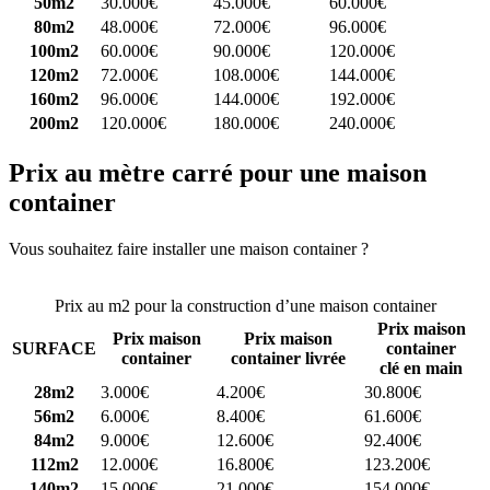
50m2
30.000€
45.000€
60.000€
80m2
48.000€
72.000€
96.000€
100m2
60.000€
90.000€
120.000€
120m2
72.000€
108.000€
144.000€
160m2
96.000€
144.000€
192.000€
200m2
120.000€
180.000€
240.000€
Prix au mètre carré pour une maison
container
Vous souhaitez faire installer une maison container ?
Comparez 4
constructeurs ici
Prix au m2 pour la construction d’une maison container
Prix maison
Prix maison
Prix maison
SURFACE
container
container
container livrée
clé en main
28m2
3.000€
4.200€
30.800€
56m2
6.000€
8.400€
61.600€
84m2
9.000€
12.600€
92.400€
112m2
12.000€
16.800€
123.200€
140m2
15.000€
21.000€
154.000€