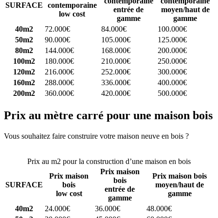
contemporaine
contemporaine
SURFACE
contemporaine
entrée de
moyen/haut de
low cost
gamme
gamme
40m2
72.000€
84.000€
100.000€
50m2
90.000€
105.000€
125.000€
80m2
144.000€
168.000€
200.000€
100m2
180.000€
210.000€
250.000€
120m2
216.000€
252.000€
300.000€
160m2
288.000€
336.000€
400.000€
200m2
360.000€
420.000€
500.000€
Prix au mètre carré pour une maison bois
Vous souhaitez faire construire votre maison neuve en bois ?
Comparez 4 constructeurs ici
Prix au m2 pour la construction d’une maison en bois
Prix maison
Prix maison
Prix maison bois
bois
SURFACE
bois
moyen/haut de
entrée de
low cost
gamme
gamme
40m2
24.000€
36.000€
48.000€