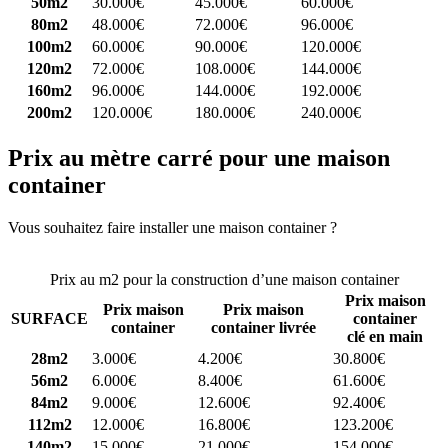
50m2
30.000€
45.000€
60.000€
80m2
48.000€
72.000€
96.000€
100m2
60.000€
90.000€
120.000€
120m2
72.000€
108.000€
144.000€
160m2
96.000€
144.000€
192.000€
200m2
120.000€
180.000€
240.000€
Prix au mètre carré pour une maison
container
Vous souhaitez faire installer une maison container ?
Comparez 4
constructeurs ici
Prix au m2 pour la construction d’une maison container
Prix maison
Prix maison
Prix maison
SURFACE
container
container
container livrée
clé en main
28m2
3.000€
4.200€
30.800€
56m2
6.000€
8.400€
61.600€
84m2
9.000€
12.600€
92.400€
112m2
12.000€
16.800€
123.200€
140m2
15.000€
21.000€
154.000€