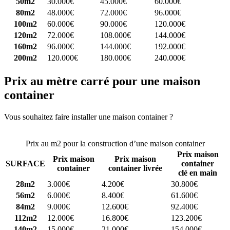
50m2
30.000€
45.000€
60.000€
80m2
48.000€
72.000€
96.000€
100m2
60.000€
90.000€
120.000€
120m2
72.000€
108.000€
144.000€
160m2
96.000€
144.000€
192.000€
200m2
120.000€
180.000€
240.000€
Prix au mètre carré pour une maison
container
Vous souhaitez faire installer une maison container ?
Comparez 4
constructeurs ici
Prix au m2 pour la construction d’une maison container
Prix maison
Prix maison
Prix maison
SURFACE
container
container
container livrée
clé en main
28m2
3.000€
4.200€
30.800€
56m2
6.000€
8.400€
61.600€
84m2
9.000€
12.600€
92.400€
112m2
12.000€
16.800€
123.200€
140m2
15.000€
21.000€
154.000€