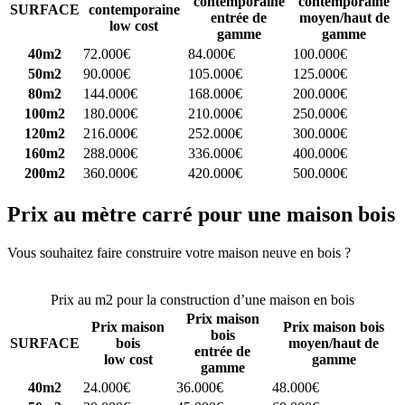
contemporaine
contemporaine
SURFACE
contemporaine
entrée de
moyen/haut de
low cost
gamme
gamme
40m2
72.000€
84.000€
100.000€
50m2
90.000€
105.000€
125.000€
80m2
144.000€
168.000€
200.000€
100m2
180.000€
210.000€
250.000€
120m2
216.000€
252.000€
300.000€
160m2
288.000€
336.000€
400.000€
200m2
360.000€
420.000€
500.000€
Prix au mètre carré pour une maison bois
Vous souhaitez faire construire votre maison neuve en bois ?
Comparez 4 constructeurs ici
Prix au m2 pour la construction d’une maison en bois
Prix maison
Prix maison
Prix maison bois
bois
SURFACE
bois
moyen/haut de
entrée de
low cost
gamme
gamme
40m2
24.000€
36.000€
48.000€