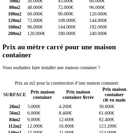
50m2
30.000€
45.000€
60.000€
80m2
48.000€
72.000€
96.000€
100m2
60.000€
90.000€
120.000€
120m2
72.000€
108.000€
144.000€
160m2
96.000€
144.000€
192.000€
200m2
120.000€
180.000€
240.000€
Prix au mètre carré pour une maison
container
Vous souhaitez faire installer une maison container ?
Comparez 4
constructeurs ici
Prix au m2 pour la construction d’une maison container
Prix maison
Prix maison
Prix maison
SURFACE
container
container
container livrée
clé en main
28m2
3.000€
4.200€
30.800€
56m2
6.000€
8.400€
61.600€
84m2
9.000€
12.600€
92.400€
112m2
12.000€
16.800€
123.200€
140m2
15.000€
21.000€
154.000€