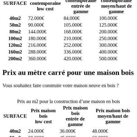
contemporaine
contemporaine
SURFACE
contemporaine
entrée de
moyen/haut de
low cost
gamme
gamme
40m2
72.000€
84.000€
100.000€
50m2
90.000€
105.000€
125.000€
80m2
144.000€
168.000€
200.000€
100m2
180.000€
210.000€
250.000€
120m2
216.000€
252.000€
300.000€
160m2
288.000€
336.000€
400.000€
200m2
360.000€
420.000€
500.000€
Prix au mètre carré pour une maison bois
Vous souhaitez faire construire votre maison neuve en bois ?
Comparez 4 constructeurs ici
Prix au m2 pour la construction d’une maison en bois
Prix maison
Prix maison
Prix maison bois
bois
SURFACE
bois
moyen/haut de
entrée de
low cost
gamme
gamme
40m2
24.000€
36.000€
48.000€