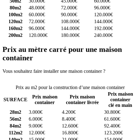
50m2
30.000€
45.000€
60.000€
80m2
48.000€
72.000€
96.000€
100m2
60.000€
90.000€
120.000€
120m2
72.000€
108.000€
144.000€
160m2
96.000€
144.000€
192.000€
200m2
120.000€
180.000€
240.000€
Prix au mètre carré pour une maison
container
Vous souhaitez faire installer une maison container ?
Comparez 4
constructeurs ici
Prix au m2 pour la construction d’une maison container
Prix maison
Prix maison
Prix maison
SURFACE
container
container
container livrée
clé en main
28m2
3.000€
4.200€
30.800€
56m2
6.000€
8.400€
61.600€
84m2
9.000€
12.600€
92.400€
112m2
12.000€
16.800€
123.200€
140m2
15.000€
21.000€
154.000€