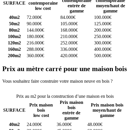
contemporaine
contemporaine
SURFACE
contemporaine
entrée de
moyen/haut de
low cost
gamme
gamme
40m2
72.000€
84.000€
100.000€
50m2
90.000€
105.000€
125.000€
80m2
144.000€
168.000€
200.000€
100m2
180.000€
210.000€
250.000€
120m2
216.000€
252.000€
300.000€
160m2
288.000€
336.000€
400.000€
200m2
360.000€
420.000€
500.000€
Prix au mètre carré pour une maison bois
Vous souhaitez faire construire votre maison neuve en bois ?
Comparez 4 constructeurs ici
Prix au m2 pour la construction d’une maison en bois
Prix maison
Prix maison
Prix maison bois
bois
SURFACE
bois
moyen/haut de
entrée de
low cost
gamme
gamme
40m2
24.000€
36.000€
48.000€