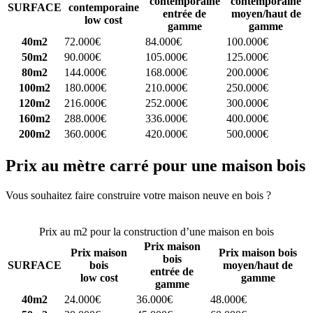
contemporaine
contemporaine
SURFACE
contemporaine
entrée de
moyen/haut de
low cost
gamme
gamme
40m2
72.000€
84.000€
100.000€
50m2
90.000€
105.000€
125.000€
80m2
144.000€
168.000€
200.000€
100m2
180.000€
210.000€
250.000€
120m2
216.000€
252.000€
300.000€
160m2
288.000€
336.000€
400.000€
200m2
360.000€
420.000€
500.000€
Prix au mètre carré pour une maison bois
Vous souhaitez faire construire votre maison neuve en bois ?
Comparez 4 constructeurs ici
Prix au m2 pour la construction d’une maison en bois
Prix maison
Prix maison
Prix maison bois
bois
SURFACE
bois
moyen/haut de
entrée de
low cost
gamme
gamme
40m2
24.000€
36.000€
48.000€