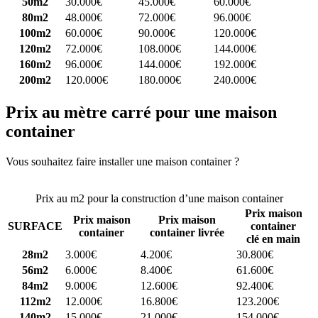
50m2
30.000€
45.000€
60.000€
80m2
48.000€
72.000€
96.000€
100m2
60.000€
90.000€
120.000€
120m2
72.000€
108.000€
144.000€
160m2
96.000€
144.000€
192.000€
200m2
120.000€
180.000€
240.000€
Prix au mètre carré pour une maison
container
Vous souhaitez faire installer une maison container ?
Comparez 4
constructeurs ici
Prix au m2 pour la construction d’une maison container
Prix maison
Prix maison
Prix maison
SURFACE
container
container
container livrée
clé en main
28m2
3.000€
4.200€
30.800€
56m2
6.000€
8.400€
61.600€
84m2
9.000€
12.600€
92.400€
112m2
12.000€
16.800€
123.200€
140m2
15.000€
21.000€
154.000€