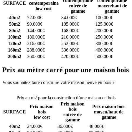
contemporaine
contemporaine
SURFACE
contemporaine
entrée de
moyen/haut de
low cost
gamme
gamme
40m2
72.000€
84.000€
100.000€
50m2
90.000€
105.000€
125.000€
80m2
144.000€
168.000€
200.000€
100m2
180.000€
210.000€
250.000€
120m2
216.000€
252.000€
300.000€
160m2
288.000€
336.000€
400.000€
200m2
360.000€
420.000€
500.000€
Prix au mètre carré pour une maison bois
Vous souhaitez faire construire votre maison neuve en bois ?
Comparez 4 constructeurs ici
Prix au m2 pour la construction d’une maison en bois
Prix maison
Prix maison
Prix maison bois
bois
SURFACE
bois
moyen/haut de
entrée de
low cost
gamme
gamme
40m2
24.000€
36.000€
48.000€