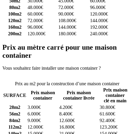
50m2
30.000€
45.000€
60.000€
80m2
48.000€
72.000€
96.000€
100m2
60.000€
90.000€
120.000€
120m2
72.000€
108.000€
144.000€
160m2
96.000€
144.000€
192.000€
200m2
120.000€
180.000€
240.000€
Prix au mètre carré pour une maison
container
Vous souhaitez faire installer une maison container ?
Comparez 4
constructeurs ici
Prix au m2 pour la construction d’une maison container
Prix maison
Prix maison
Prix maison
SURFACE
container
container
container livrée
clé en main
28m2
3.000€
4.200€
30.800€
56m2
6.000€
8.400€
61.600€
84m2
9.000€
12.600€
92.400€
112m2
12.000€
16.800€
123.200€
140m2
15.000€
21.000€
154.000€