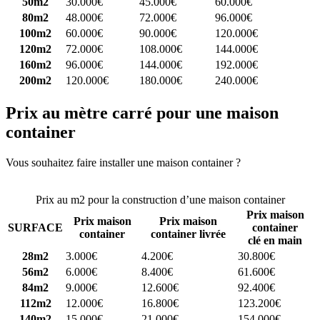
50m2
30.000€
45.000€
60.000€
80m2
48.000€
72.000€
96.000€
100m2
60.000€
90.000€
120.000€
120m2
72.000€
108.000€
144.000€
160m2
96.000€
144.000€
192.000€
200m2
120.000€
180.000€
240.000€
Prix au mètre carré pour une maison
container
Vous souhaitez faire installer une maison container ?
Comparez 4
constructeurs ici
Prix au m2 pour la construction d’une maison container
Prix maison
Prix maison
Prix maison
SURFACE
container
container
container livrée
clé en main
28m2
3.000€
4.200€
30.800€
56m2
6.000€
8.400€
61.600€
84m2
9.000€
12.600€
92.400€
112m2
12.000€
16.800€
123.200€
140m2
15.000€
21.000€
154.000€