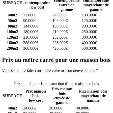
contemporaine
contemporaine
SURFACE
contemporaine
entrée de
moyen/haut de
low cost
gamme
gamme
40m2
72.000€
84.000€
100.000€
50m2
90.000€
105.000€
125.000€
80m2
144.000€
168.000€
200.000€
100m2
180.000€
210.000€
250.000€
120m2
216.000€
252.000€
300.000€
160m2
288.000€
336.000€
400.000€
200m2
360.000€
420.000€
500.000€
Prix au mètre carré pour une maison bois
Vous souhaitez faire construire votre maison neuve en bois ?
Comparez 4 constructeurs ici
Prix au m2 pour la construction d’une maison en bois
Prix maison
Prix maison
Prix maison bois
bois
SURFACE
bois
moyen/haut de
entrée de
low cost
gamme
gamme
40m2
24.000€
36.000€
48.000€