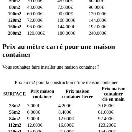
50m2
30.000€
45.000€
60.000€
80m2
48.000€
72.000€
96.000€
100m2
60.000€
90.000€
120.000€
120m2
72.000€
108.000€
144.000€
160m2
96.000€
144.000€
192.000€
200m2
120.000€
180.000€
240.000€
Prix au mètre carré pour une maison
container
Vous souhaitez faire installer une maison container ?
Comparez 4
constructeurs ici
Prix au m2 pour la construction d’une maison container
Prix maison
Prix maison
Prix maison
SURFACE
container
container
container livrée
clé en main
28m2
3.000€
4.200€
30.800€
56m2
6.000€
8.400€
61.600€
84m2
9.000€
12.600€
92.400€
112m2
12.000€
16.800€
123.200€
140m2
15.000€
21.000€
154.000€