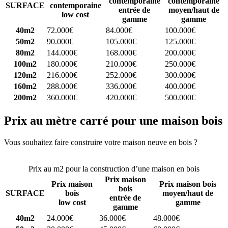
contemporaine
contemporaine
SURFACE
contemporaine
entrée de
moyen/haut de
low cost
gamme
gamme
40m2
72.000€
84.000€
100.000€
50m2
90.000€
105.000€
125.000€
80m2
144.000€
168.000€
200.000€
100m2
180.000€
210.000€
250.000€
120m2
216.000€
252.000€
300.000€
160m2
288.000€
336.000€
400.000€
200m2
360.000€
420.000€
500.000€
Prix au mètre carré pour une maison bois
Vous souhaitez faire construire votre maison neuve en bois ?
Comparez 4 constructeurs ici
Prix au m2 pour la construction d’une maison en bois
Prix maison
Prix maison
Prix maison bois
bois
SURFACE
bois
moyen/haut de
entrée de
low cost
gamme
gamme
40m2
24.000€
36.000€
48.000€