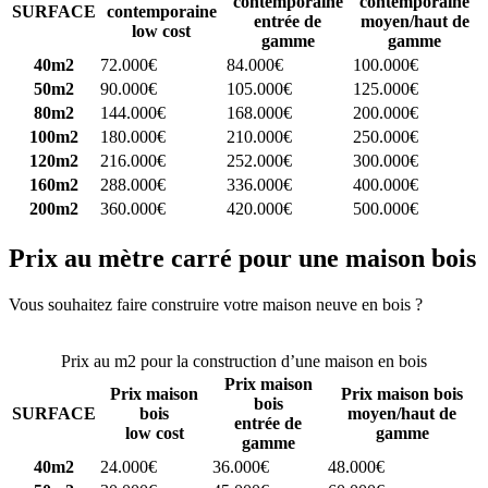
contemporaine
contemporaine
SURFACE
contemporaine
entrée de
moyen/haut de
low cost
gamme
gamme
40m2
72.000€
84.000€
100.000€
50m2
90.000€
105.000€
125.000€
80m2
144.000€
168.000€
200.000€
100m2
180.000€
210.000€
250.000€
120m2
216.000€
252.000€
300.000€
160m2
288.000€
336.000€
400.000€
200m2
360.000€
420.000€
500.000€
Prix au mètre carré pour une maison bois
Vous souhaitez faire construire votre maison neuve en bois ?
Comparez 4 constructeurs ici
Prix au m2 pour la construction d’une maison en bois
Prix maison
Prix maison
Prix maison bois
bois
SURFACE
bois
moyen/haut de
entrée de
low cost
gamme
gamme
40m2
24.000€
36.000€
48.000€