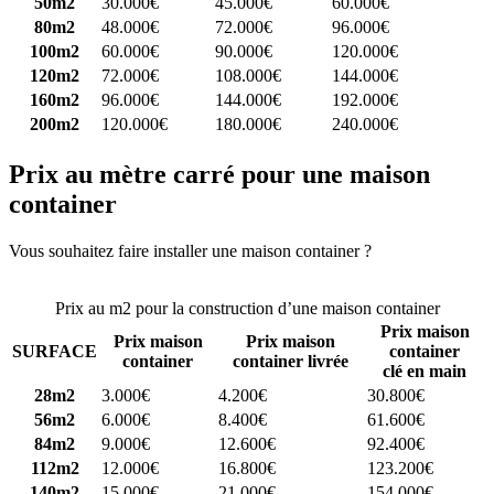
50m2
30.000€
45.000€
60.000€
80m2
48.000€
72.000€
96.000€
100m2
60.000€
90.000€
120.000€
120m2
72.000€
108.000€
144.000€
160m2
96.000€
144.000€
192.000€
200m2
120.000€
180.000€
240.000€
Prix au mètre carré pour une maison
container
Vous souhaitez faire installer une maison container ?
Comparez 4
constructeurs ici
Prix au m2 pour la construction d’une maison container
Prix maison
Prix maison
Prix maison
SURFACE
container
container
container livrée
clé en main
28m2
3.000€
4.200€
30.800€
56m2
6.000€
8.400€
61.600€
84m2
9.000€
12.600€
92.400€
112m2
12.000€
16.800€
123.200€
140m2
15.000€
21.000€
154.000€