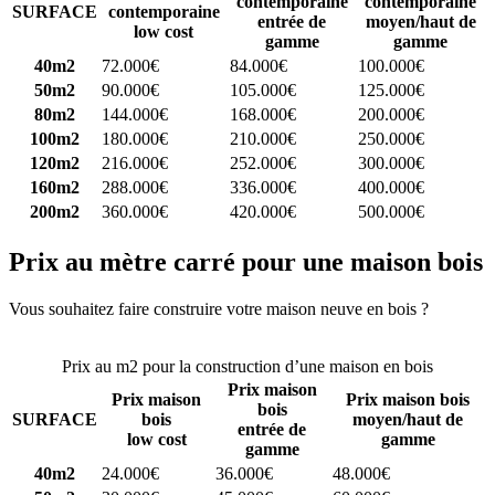
contemporaine
contemporaine
SURFACE
contemporaine
entrée de
moyen/haut de
low cost
gamme
gamme
40m2
72.000€
84.000€
100.000€
50m2
90.000€
105.000€
125.000€
80m2
144.000€
168.000€
200.000€
100m2
180.000€
210.000€
250.000€
120m2
216.000€
252.000€
300.000€
160m2
288.000€
336.000€
400.000€
200m2
360.000€
420.000€
500.000€
Prix au mètre carré pour une maison bois
Vous souhaitez faire construire votre maison neuve en bois ?
Comparez 4 constructeurs ici
Prix au m2 pour la construction d’une maison en bois
Prix maison
Prix maison
Prix maison bois
bois
SURFACE
bois
moyen/haut de
entrée de
low cost
gamme
gamme
40m2
24.000€
36.000€
48.000€