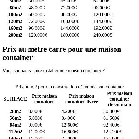
50m2
30.000€
45.000€
60.000€
80m2
48.000€
72.000€
96.000€
100m2
60.000€
90.000€
120.000€
120m2
72.000€
108.000€
144.000€
160m2
96.000€
144.000€
192.000€
200m2
120.000€
180.000€
240.000€
Prix au mètre carré pour une maison
container
Vous souhaitez faire installer une maison container ?
Comparez 4
constructeurs ici
Prix au m2 pour la construction d’une maison container
Prix maison
Prix maison
Prix maison
SURFACE
container
container
container livrée
clé en main
28m2
3.000€
4.200€
30.800€
56m2
6.000€
8.400€
61.600€
84m2
9.000€
12.600€
92.400€
112m2
12.000€
16.800€
123.200€
140m2
15.000€
21.000€
154.000€