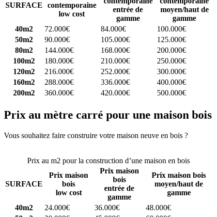
contemporaine
contemporaine
SURFACE
contemporaine
entrée de
moyen/haut de
low cost
gamme
gamme
40m2
72.000€
84.000€
100.000€
50m2
90.000€
105.000€
125.000€
80m2
144.000€
168.000€
200.000€
100m2
180.000€
210.000€
250.000€
120m2
216.000€
252.000€
300.000€
160m2
288.000€
336.000€
400.000€
200m2
360.000€
420.000€
500.000€
Prix au mètre carré pour une maison bois
Vous souhaitez faire construire votre maison neuve en bois ?
Comparez 4 constructeurs ici
Prix au m2 pour la construction d’une maison en bois
Prix maison
Prix maison
Prix maison bois
bois
SURFACE
bois
moyen/haut de
entrée de
low cost
gamme
gamme
40m2
24.000€
36.000€
48.000€