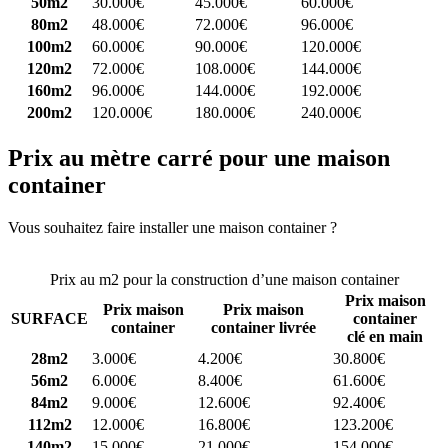
50m2
30.000€
45.000€
60.000€
80m2
48.000€
72.000€
96.000€
100m2
60.000€
90.000€
120.000€
120m2
72.000€
108.000€
144.000€
160m2
96.000€
144.000€
192.000€
200m2
120.000€
180.000€
240.000€
Prix au mètre carré pour une maison
container
Vous souhaitez faire installer une maison container ?
Comparez 4
constructeurs ici
Prix au m2 pour la construction d’une maison container
Prix maison
Prix maison
Prix maison
SURFACE
container
container
container livrée
clé en main
28m2
3.000€
4.200€
30.800€
56m2
6.000€
8.400€
61.600€
84m2
9.000€
12.600€
92.400€
112m2
12.000€
16.800€
123.200€
140m2
15.000€
21.000€
154.000€