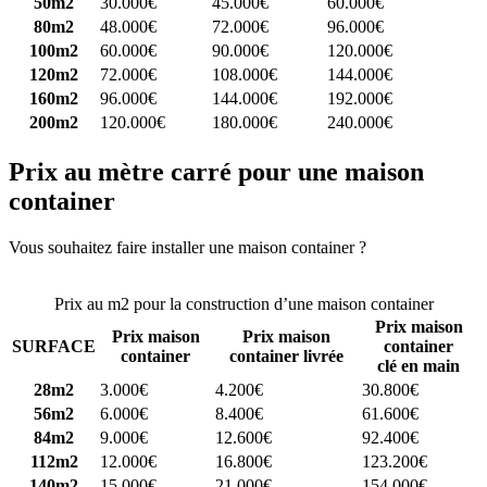
50m2
30.000€
45.000€
60.000€
80m2
48.000€
72.000€
96.000€
100m2
60.000€
90.000€
120.000€
120m2
72.000€
108.000€
144.000€
160m2
96.000€
144.000€
192.000€
200m2
120.000€
180.000€
240.000€
Prix au mètre carré pour une maison
container
Vous souhaitez faire installer une maison container ?
Comparez 4
constructeurs ici
Prix au m2 pour la construction d’une maison container
Prix maison
Prix maison
Prix maison
SURFACE
container
container
container livrée
clé en main
28m2
3.000€
4.200€
30.800€
56m2
6.000€
8.400€
61.600€
84m2
9.000€
12.600€
92.400€
112m2
12.000€
16.800€
123.200€
140m2
15.000€
21.000€
154.000€