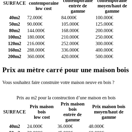
contemporaine
contemporaine
SURFACE
contemporaine
entrée de
moyen/haut de
low cost
gamme
gamme
40m2
72.000€
84.000€
100.000€
50m2
90.000€
105.000€
125.000€
80m2
144.000€
168.000€
200.000€
100m2
180.000€
210.000€
250.000€
120m2
216.000€
252.000€
300.000€
160m2
288.000€
336.000€
400.000€
200m2
360.000€
420.000€
500.000€
Prix au mètre carré pour une maison bois
Vous souhaitez faire construire votre maison neuve en bois ?
Comparez 4 constructeurs ici
Prix au m2 pour la construction d’une maison en bois
Prix maison
Prix maison
Prix maison bois
bois
SURFACE
bois
moyen/haut de
entrée de
low cost
gamme
gamme
40m2
24.000€
36.000€
48.000€