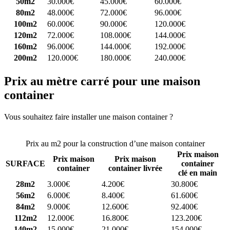
50m2
30.000€
45.000€
60.000€
80m2
48.000€
72.000€
96.000€
100m2
60.000€
90.000€
120.000€
120m2
72.000€
108.000€
144.000€
160m2
96.000€
144.000€
192.000€
200m2
120.000€
180.000€
240.000€
Prix au mètre carré pour une maison
container
Vous souhaitez faire installer une maison container ?
Comparez 4
constructeurs ici
Prix au m2 pour la construction d’une maison container
Prix maison
Prix maison
Prix maison
SURFACE
container
container
container livrée
clé en main
28m2
3.000€
4.200€
30.800€
56m2
6.000€
8.400€
61.600€
84m2
9.000€
12.600€
92.400€
112m2
12.000€
16.800€
123.200€
140m2
15.000€
21.000€
154.000€