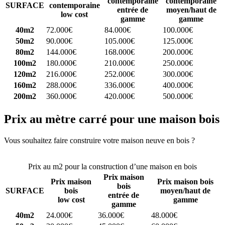
contemporaine
contemporaine
SURFACE
contemporaine
entrée de
moyen/haut de
low cost
gamme
gamme
40m2
72.000€
84.000€
100.000€
50m2
90.000€
105.000€
125.000€
80m2
144.000€
168.000€
200.000€
100m2
180.000€
210.000€
250.000€
120m2
216.000€
252.000€
300.000€
160m2
288.000€
336.000€
400.000€
200m2
360.000€
420.000€
500.000€
Prix au mètre carré pour une maison bois
Vous souhaitez faire construire votre maison neuve en bois ?
Comparez 4 constructeurs ici
Prix au m2 pour la construction d’une maison en bois
Prix maison
Prix maison
Prix maison bois
bois
SURFACE
bois
moyen/haut de
entrée de
low cost
gamme
gamme
40m2
24.000€
36.000€
48.000€