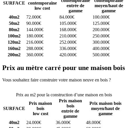
contemporaine
contemporaine
SURFACE
contemporaine
entrée de
moyen/haut de
low cost
gamme
gamme
40m2
72.000€
84.000€
100.000€
50m2
90.000€
105.000€
125.000€
80m2
144.000€
168.000€
200.000€
100m2
180.000€
210.000€
250.000€
120m2
216.000€
252.000€
300.000€
160m2
288.000€
336.000€
400.000€
200m2
360.000€
420.000€
500.000€
Prix au mètre carré pour une maison bois
Vous souhaitez faire construire votre maison neuve en bois ?
Comparez 4 constructeurs ici
Prix au m2 pour la construction d’une maison en bois
Prix maison
Prix maison
Prix maison bois
bois
SURFACE
bois
moyen/haut de
entrée de
low cost
gamme
gamme
40m2
24.000€
36.000€
48.000€