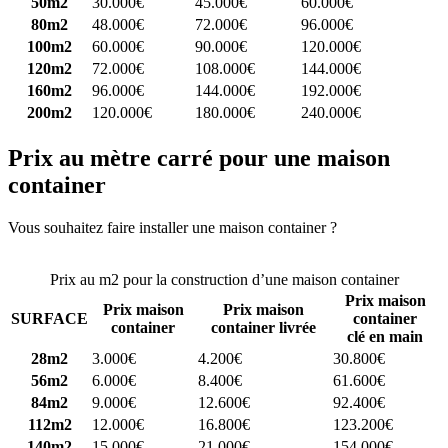
50m2
30.000€
45.000€
60.000€
80m2
48.000€
72.000€
96.000€
100m2
60.000€
90.000€
120.000€
120m2
72.000€
108.000€
144.000€
160m2
96.000€
144.000€
192.000€
200m2
120.000€
180.000€
240.000€
Prix au mètre carré pour une maison
container
Vous souhaitez faire installer une maison container ?
Comparez 4
constructeurs ici
Prix au m2 pour la construction d’une maison container
Prix maison
Prix maison
Prix maison
SURFACE
container
container
container livrée
clé en main
28m2
3.000€
4.200€
30.800€
56m2
6.000€
8.400€
61.600€
84m2
9.000€
12.600€
92.400€
112m2
12.000€
16.800€
123.200€
140m2
15.000€
21.000€
154.000€