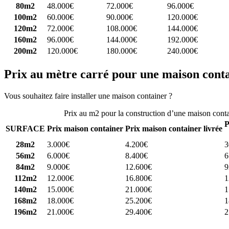
80m2
48.000€
72.000€
96.000€
100m2
60.000€
90.000€
120.000€
120m2
72.000€
108.000€
144.000€
160m2
96.000€
144.000€
192.000€
200m2
120.000€
180.000€
240.000€
Prix au mètre carré pour une maison cont
Vous souhaitez faire installer une maison container ?
Comparez 4 const
Prix au m2 pour la construction d’une maison cont
P
SURFACE
Prix maison container
Prix maison container livrée
28m2
3.000€
4.200€
3
56m2
6.000€
8.400€
6
84m2
9.000€
12.600€
9
112m2
12.000€
16.800€
1
140m2
15.000€
21.000€
1
168m2
18.000€
25.200€
1
196m2
21.000€
29.400€
2