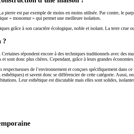
 pierre est par exemple de moins en moins utilisée. Par contre, le parpaing
brique « monomur » qui permet une meilleure isolation.
ues grâce à son caractère écologique, noble et isolant. La terre crue ou
n ?
. Certaines répondent encore à des techniques traditionnels avec des m
et sont donc plus chères. Cependant, grâce à leurs grandes économies d’
us respectueuses de l’environnement et conçues spécifiquement dans ce b
, esthétiques) et savent donc se différencier de cette catégorie. Aussi, 
itations. Leur esthétique est discutable mais elles sont solides, isolantes
temporaine