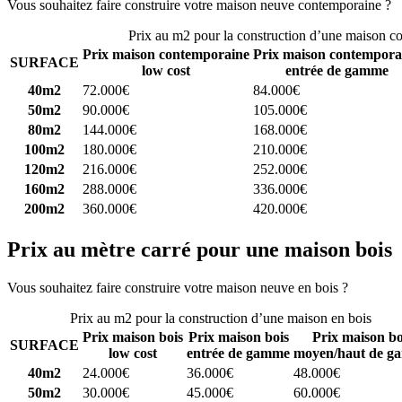
Vous souhaitez faire construire votre maison neuve contemporaine ?
C
Prix au m2 pour la construction d’une maison c
Prix maison contemporaine
Prix maison contempora
SURFACE
low cost
entrée de gamme
40m2
72.000€
84.000€
50m2
90.000€
105.000€
80m2
144.000€
168.000€
100m2
180.000€
210.000€
120m2
216.000€
252.000€
160m2
288.000€
336.000€
200m2
360.000€
420.000€
Prix au mètre carré pour une maison bois
Vous souhaitez faire construire votre maison neuve en bois ?
Comparez
Prix au m2 pour la construction d’une maison en bois
Prix maison bois
Prix maison bois
Prix maison bo
SURFACE
low cost
entrée de gamme
moyen/haut de g
40m2
24.000€
36.000€
48.000€
50m2
30.000€
45.000€
60.000€