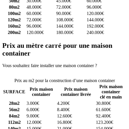
50m2
30.000€
45.000€
60.000€
80m2
48.000€
72.000€
96.000€
100m2
60.000€
90.000€
120.000€
120m2
72.000€
108.000€
144.000€
160m2
96.000€
144.000€
192.000€
200m2
120.000€
180.000€
240.000€
Prix au mètre carré pour une maison
container
Vous souhaitez faire installer une maison container ?
Comparez 4
constructeurs ici
Prix au m2 pour la construction d’une maison container
Prix maison
Prix maison
Prix maison
SURFACE
container
container
container livrée
clé en main
28m2
3.000€
4.200€
30.800€
56m2
6.000€
8.400€
61.600€
84m2
9.000€
12.600€
92.400€
112m2
12.000€
16.800€
123.200€
140m2
15.000€
21.000€
154.000€