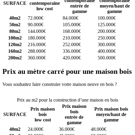
contemporaine
contemporaine
SURFACE
contemporaine
entrée de
moyen/haut de
low cost
gamme
gamme
40m2
72.000€
84.000€
100.000€
50m2
90.000€
105.000€
125.000€
80m2
144.000€
168.000€
200.000€
100m2
180.000€
210.000€
250.000€
120m2
216.000€
252.000€
300.000€
160m2
288.000€
336.000€
400.000€
200m2
360.000€
420.000€
500.000€
Prix au mètre carré pour une maison bois
Vous souhaitez faire construire votre maison neuve en bois ?
Comparez 4 constructeurs ici
Prix au m2 pour la construction d’une maison en bois
Prix maison
Prix maison
Prix maison bois
bois
SURFACE
bois
moyen/haut de
entrée de
low cost
gamme
gamme
40m2
24.000€
36.000€
48.000€