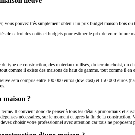
e maison neuve
r, vous pouvez trés simplement obtenir un prix budget maison bois ou tra
ités de calcul des coûts et budgets pour estimer le prix de votre future 
u type de construction, des matériaux utilisés, du terrain choisi, du c
 » tout comme il existe des maisons de haut de gamme, tout comme il en 
 neuve sera compris entre 100 000 euros (low-cost) et 150 000 euros (
os.
a maison ?
 terme. Il convient donc de penser à tous les détails primordiaux et susc
penses nécessaires, sur le moment et après la fin de la construction. Vo
s devez choisir votre professionnel avec attention car tous ne proposen
 construction d’une maison ?