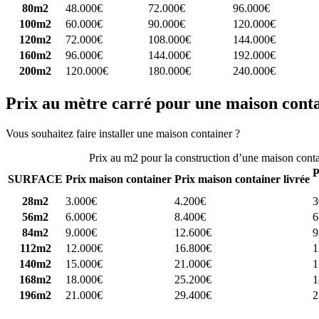
80m2
48.000€
72.000€
96.000€
100m2
60.000€
90.000€
120.000€
120m2
72.000€
108.000€
144.000€
160m2
96.000€
144.000€
192.000€
200m2
120.000€
180.000€
240.000€
Prix au mètre carré pour une maison cont
Vous souhaitez faire installer une maison container ?
Comparez 4 const
Prix au m2 pour la construction d’une maison cont
P
SURFACE
Prix maison container
Prix maison container livrée
28m2
3.000€
4.200€
3
56m2
6.000€
8.400€
6
84m2
9.000€
12.600€
9
112m2
12.000€
16.800€
1
140m2
15.000€
21.000€
1
168m2
18.000€
25.200€
1
196m2
21.000€
29.400€
2