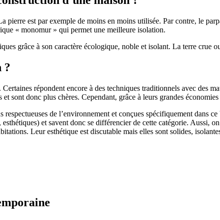
 pierre est par exemple de moins en moins utilisée. Par contre, le parpaing
brique « monomur » qui permet une meilleure isolation.
ues grâce à son caractère écologique, noble et isolant. La terre crue ou
n ?
. Certaines répondent encore à des techniques traditionnels avec des m
et sont donc plus chères. Cependant, grâce à leurs grandes économies d’
us respectueuses de l’environnement et conçues spécifiquement dans ce b
, esthétiques) et savent donc se différencier de cette catégorie. Aussi, 
itations. Leur esthétique est discutable mais elles sont solides, isolantes
temporaine