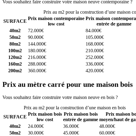
Vous souhaitez faire construire votre maison neuve contemporaine ?
C
Prix au m2 pour la construction d’une maison c
Prix maison contemporaine
Prix maison contempora
SURFACE
low cost
entrée de gamme
40m2
72.000€
84.000€
50m2
90.000€
105.000€
80m2
144.000€
168.000€
100m2
180.000€
210.000€
120m2
216.000€
252.000€
160m2
288.000€
336.000€
200m2
360.000€
420.000€
Prix au mètre carré pour une maison bois
Vous souhaitez faire construire votre maison neuve en bois ?
Comparez
Prix au m2 pour la construction d’une maison en bois
Prix maison bois
Prix maison bois
Prix maison bo
SURFACE
low cost
entrée de gamme
moyen/haut de g
40m2
24.000€
36.000€
48.000€
50m2
30.000€
45.000€
60.000€