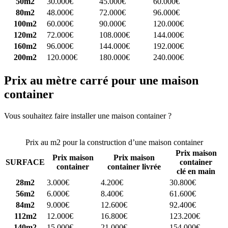
50m2
30.000€
45.000€
60.000€
80m2
48.000€
72.000€
96.000€
100m2
60.000€
90.000€
120.000€
120m2
72.000€
108.000€
144.000€
160m2
96.000€
144.000€
192.000€
200m2
120.000€
180.000€
240.000€
Prix au mètre carré pour une maison
container
Vous souhaitez faire installer une maison container ?
Comparez 4
constructeurs ici
Prix au m2 pour la construction d’une maison container
Prix maison
Prix maison
Prix maison
SURFACE
container
container
container livrée
clé en main
28m2
3.000€
4.200€
30.800€
56m2
6.000€
8.400€
61.600€
84m2
9.000€
12.600€
92.400€
112m2
12.000€
16.800€
123.200€
140m2
15.000€
21.000€
154.000€