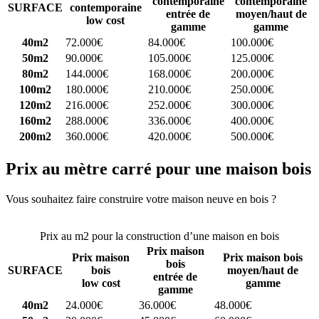
contemporaine
contemporaine
SURFACE
contemporaine
entrée de
moyen/haut de
low cost
gamme
gamme
40m2
72.000€
84.000€
100.000€
50m2
90.000€
105.000€
125.000€
80m2
144.000€
168.000€
200.000€
100m2
180.000€
210.000€
250.000€
120m2
216.000€
252.000€
300.000€
160m2
288.000€
336.000€
400.000€
200m2
360.000€
420.000€
500.000€
Prix au mètre carré pour une maison bois
Vous souhaitez faire construire votre maison neuve en bois ?
Comparez 4 constructeurs ici
Prix au m2 pour la construction d’une maison en bois
Prix maison
Prix maison
Prix maison bois
bois
SURFACE
bois
moyen/haut de
entrée de
low cost
gamme
gamme
40m2
24.000€
36.000€
48.000€