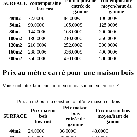
contemporaine
contemporaine
SURFACE
contemporaine
entrée de
moyen/haut de
low cost
gamme
gamme
40m2
72.000€
84.000€
100.000€
50m2
90.000€
105.000€
125.000€
80m2
144.000€
168.000€
200.000€
100m2
180.000€
210.000€
250.000€
120m2
216.000€
252.000€
300.000€
160m2
288.000€
336.000€
400.000€
200m2
360.000€
420.000€
500.000€
Prix au mètre carré pour une maison bois
Vous souhaitez faire construire votre maison neuve en bois ?
Comparez 4 constructeurs ici
Prix au m2 pour la construction d’une maison en bois
Prix maison
Prix maison
Prix maison bois
bois
SURFACE
bois
moyen/haut de
entrée de
low cost
gamme
gamme
40m2
24.000€
36.000€
48.000€