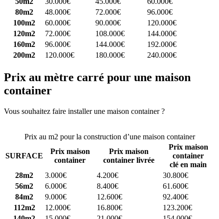
50m2
30.000€
45.000€
60.000€
80m2
48.000€
72.000€
96.000€
100m2
60.000€
90.000€
120.000€
120m2
72.000€
108.000€
144.000€
160m2
96.000€
144.000€
192.000€
200m2
120.000€
180.000€
240.000€
Prix au mètre carré pour une maison
container
Vous souhaitez faire installer une maison container ?
Comparez 4
constructeurs ici
Prix au m2 pour la construction d’une maison container
Prix maison
Prix maison
Prix maison
SURFACE
container
container
container livrée
clé en main
28m2
3.000€
4.200€
30.800€
56m2
6.000€
8.400€
61.600€
84m2
9.000€
12.600€
92.400€
112m2
12.000€
16.800€
123.200€
140m2
15.000€
21.000€
154.000€