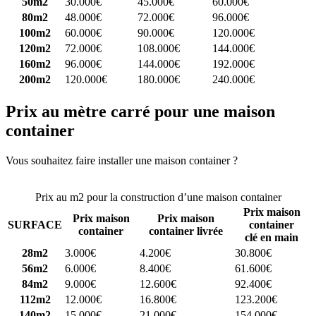
50m2
30.000€
45.000€
60.000€
80m2
48.000€
72.000€
96.000€
100m2
60.000€
90.000€
120.000€
120m2
72.000€
108.000€
144.000€
160m2
96.000€
144.000€
192.000€
200m2
120.000€
180.000€
240.000€
Prix au mètre carré pour une maison
container
Vous souhaitez faire installer une maison container ?
Comparez 4
constructeurs ici
Prix au m2 pour la construction d’une maison container
Prix maison
Prix maison
Prix maison
SURFACE
container
container
container livrée
clé en main
28m2
3.000€
4.200€
30.800€
56m2
6.000€
8.400€
61.600€
84m2
9.000€
12.600€
92.400€
112m2
12.000€
16.800€
123.200€
140m2
15.000€
21.000€
154.000€