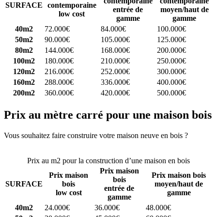
contemporaine
contemporaine
SURFACE
contemporaine
entrée de
moyen/haut de
low cost
gamme
gamme
40m2
72.000€
84.000€
100.000€
50m2
90.000€
105.000€
125.000€
80m2
144.000€
168.000€
200.000€
100m2
180.000€
210.000€
250.000€
120m2
216.000€
252.000€
300.000€
160m2
288.000€
336.000€
400.000€
200m2
360.000€
420.000€
500.000€
Prix au mètre carré pour une maison bois
Vous souhaitez faire construire votre maison neuve en bois ?
Comparez 4 constructeurs ici
Prix au m2 pour la construction d’une maison en bois
Prix maison
Prix maison
Prix maison bois
bois
SURFACE
bois
moyen/haut de
entrée de
low cost
gamme
gamme
40m2
24.000€
36.000€
48.000€